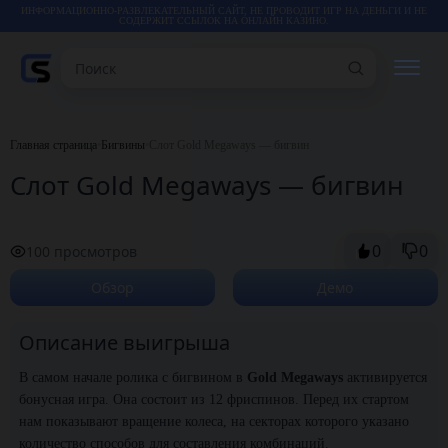
ИНФОРМАЦИОННО-РАЗВЛЕКАТЕЛЬНЫЙ САЙТ, НЕ ПРОВОДИТ ИГР НА ДЕНЬГИ И НЕ
СОДЕРЖИТ ССЫЛОК НА ОНЛАЙН КАЗИНО.
Поиск
РЕЙТИНГИ
Главная страница
•
Бигвины
•
Слот Gold Megaways — бигвин
Слот Gold Megaways — бигвин
КАЗИНО
0
0
100 просмотров
ИГРЫ
Обзор
Демо
СТАТЬИ
Описание выигрыша
ВИДЕО
В самом начале ролика с бигвином в
Gold Megaways
активируется
бонусная игра. Она состоит из 12 фриспинов. Перед их стартом
нам показывают вращение колеса, на секторах которого указано
количество способов для составления комбинаций.