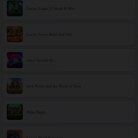
Lucky Easter 27 Hold & Win
Lucky Arena Hold And Win
Joker Double 81
Jack Potter and the Book of Teos
Hula Magic
Luca’s Band Revenge