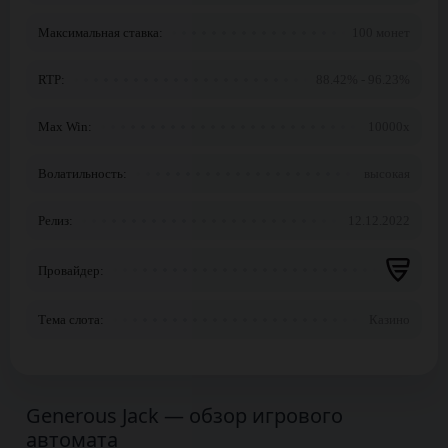
Максимальная ставка:
100 монет
RTP:
88.42% - 96.23%
Max Win:
10000x
Волатильность:
высокая
Релиз:
12.12.2022
Провайдер:
Тема слота:
Казино
Generous Jack — обзор игрового
автомата