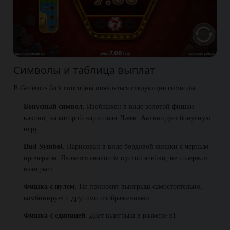
Символы и таблица выплат
В Generous Jack способны появляться следующие символы:
Бонусный символ
. Изображен в виде золотой фишки
казино, на которой нарисован Джек. Активирует бонусную
игру.
Dud Symbol
. Нарисован в виде бордовой фишки с черным
прочерком. Является аналогом пустой ячейки, не содержит
выигрыш.
Фишка с нулем
. Не приносит выигрыш самостоятельно,
комбинирует с другими изображениями.
Фишка с единицей
. Дает выигрыш в размере x1.