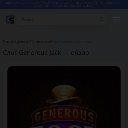
ИНФОРМАЦИОННО-РАЗВЛЕКАТЕЛЬНЫЙ САЙТ, НЕ ПРОВОДИТ ИГР НА ДЕНЬГИ И НЕ
СОДЕРЖИТ ССЫЛОК НА ОНЛАЙН КАЗИНО.
Поиск
РЕЙТИНГИ
Главная страница
•
Обзоры слотов
•
Слот Generous Jack — обзор
Слот Generous Jack — обзор
КАЗИНО
ИГРЫ
СТАТЬИ
ВИДЕО