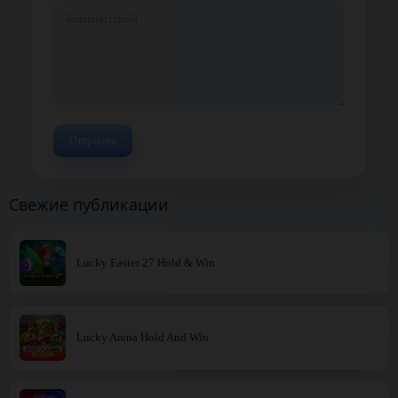
Свежие публикации
Lucky Easter 27 Hold & Win
Lucky Arena Hold And Win