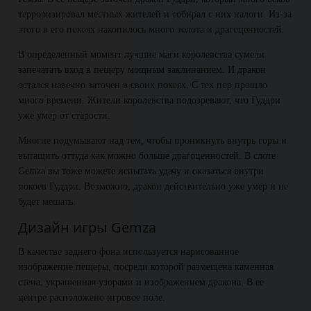
терроризировал местных жителей и собирал с них налоги. Из-за
этого в его покоях накопилось много золота и драгоценностей.
В определенный момент лучшие маги королевства сумели
запечатать вход в пещеру мощным заклинанием. И дракон
остался навечно заточен в своих покоях. С тех пор прошло
много времени. Жители королевства подозревают, что Гуддри
уже умер от старости.
Многие подумывают над тем, чтобы проникнуть внутрь горы и
вытащить оттуда как можно больше драгоценностей. В слоте
Gemza вы тоже можете испытать удачу и оказаться внутри
покоев Гуддри. Возможно, дракон действительно уже умер и не
будет мешать.
Дизайн игры Gemza
В качестве заднего фона используется нарисованное
изображение пещеры, посреди которой размещена каменная
стена, украшенная узорами и изображением дракона. В ее
центре расположено игровое поле.