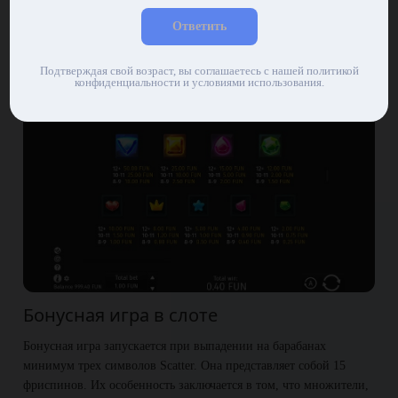
правил. Чтобы лучше в них разобраться, следует открыть меню
Ответить
помощи. В нем авторы сделали обзор игры Gemza и подробно
объяснили все правила. Чтобы перейти в меню помощи,
Подтверждая свой возраст, вы соглашаетесь с нашей политикой
необходимо кликнуть по кнопке с буквой “i”.
конфиденциальности и условиями использования.
Бонусная игра в слоте
Бонусная игра запускается при выпадении на барабанах
минимум трех символов Scatter. Она представляет собой 15
фриспинов. Их особенность заключается в том, что множители,