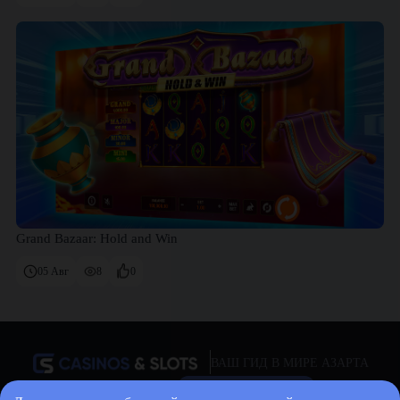
Grand Bazaar: Hold and Win
05 Авг
8
0
ВАШ ГИД В МИРЕ АЗАРТА
ЗАДАТЬ ВОПРОС