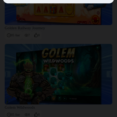
Golden Railway Journey
05 Авг
7
0
Golem Wildwoods
05 Авг
8
0