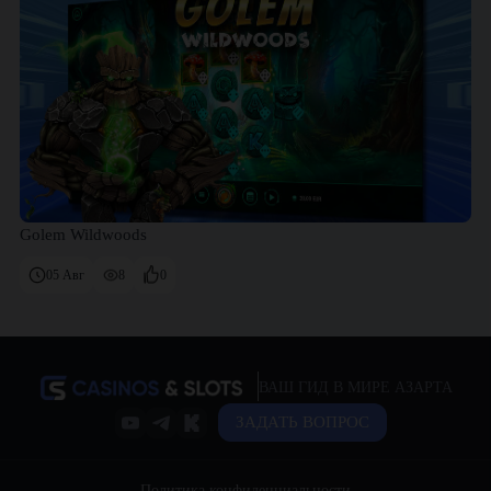
Golem Wildwoods
05 Авг
8
0
ВАШ ГИД В МИРЕ АЗАРТА
ЗАДАТЬ ВОПРОС
Политика конфиденциальности