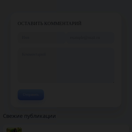
ОСТАВИТЬ КОММЕНТАРИЙ
Свежие публикации