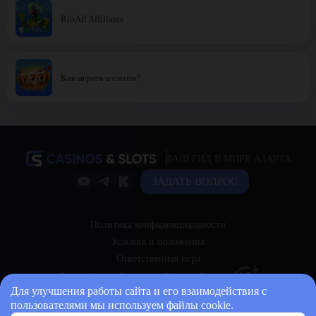
RioAff Affiliates
Как играть в слоты?
ВАШ ГИД В МИРЕ АЗАРТА
ЗАДАТЬ ВОПРОС
Политика конфиденциальности
Условия и положения
Ответственная игра
Для улучшения работы сайта и его взаимодействия с
пользователями мы используем файлы cookie.