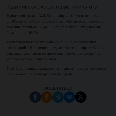
Технические характеристики слота
Процент возврата в Dark Summoning способен изменяться от
88.28% до 96.36%. В процессе игры гемблер может выбирать
значение ставки от 0.1 до 100 монет. Максвин тут довольно
большой: до 10666x.
На игровом поле реализовано 24 линии для составления
комбинаций. Их наличие определяется слева-направо. Спины
совершаются с использованием пяти барабанов, каждый из
которых состоит из шести ячеек.
У Dark Summoning высокая волатильность, поэтому даже один
спин может принести крупный выигрыш.
ПОДЕЛИТЬСЯ