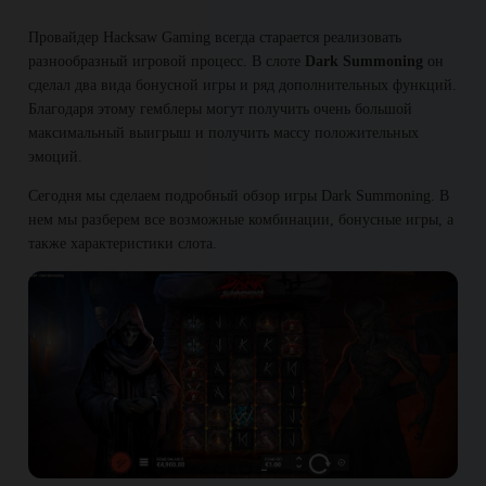
Провайдер Hacksaw Gaming всегда старается реализовать
разнообразный игровой процесс. В слоте
Dark Summoning
он
сделал два вида бонусной игры и ряд дополнительных функций.
Благодаря этому гемблеры могут получить очень большой
максимальный выигрыш и получить массу положительных
эмоций.
Сегодня мы сделаем подробный обзор игры Dark Summoning. В
нем мы разберем все возможные комбинации, бонусные игры, а
также характеристики слота.