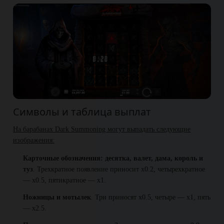
Символы и таблица выплат
На барабанах Dark Summoning могут выпадать следующие
изображения:
Карточные обозначения: десятка, валет, дама, король и
туз
. Трехкратное появление приносит x0.2, четырехкратное
— x0.5, пятикратное — x1.
Ножницы и мотылек
. Три приносят x0.5, четыре — x1, пять
— x2.5.