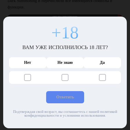
Dark Summoning и перечислили все имеющиеся символы и
функции.
+18
ВАМ УЖЕ ИСПОЛНИЛОСЬ 18 ЛЕТ?
Нет
Не знаю
Да
Бонусная игра в слоте
В Dark Summoning реализована дополнительная функция,
связанная с Wild. Когда данный символ участвует в составлении
Ответить
комбинации во время обычных спинов, он умножает выигрыш
на случайный множитель: x2, x3, x4, x5, x10, x15, x20, x25, x50
Подтверждая свой возраст, вы соглашаетесь с нашей политикой
или x100. Во время бонусных вращений Wild выпадает без
конфиденциальности и условиями использования.
множителя. Исключением являются те Wild, которые были
размещены на барабанах в ходе разных функций.