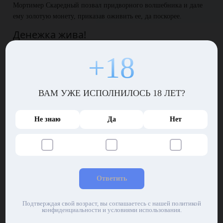
Мортимер Скаредный позвал придворного волшебника и дале
ему золотую монету, приказав оживить ее, да поскорее.
Денежка жива!
Придворный маг долго чесал затылок, пытаясь понять, как это
+18
сделать, а потом взял и привязал разумного духа из
параллельной реальности. Тот охотно подселился к золотой
монетке, радуясь шансу обрести хоть какое-нибудь тело. Король,
ВАМ УЖЕ ИСПОЛНИЛОСЬ 18 ЛЕТ?
увидев говорящий золотой, был просто в восторге и плевать
хотел на метафизические тонкости!
Не знаю
Да
Нет
Ученик его величества
Схватив монетку, Мортимер Скаредный тотчас ввел ее в курс
дела, приказав Бето – так звали золотой, учиться премудростям
королевского ремесла. Он пообещал сделать его правителем в
собственной казне, однако для этого будущему правителю
Ответить
следовало узнать все тонкости управления государством.
Подтверждая свой возраст, вы соглашаетесь с нашей политикой
Бето всюду сопровождал короля, находясь то в руке, то в
конфиденциальности и условиями использования.
кармане. Он оказался весьма способным учеником! Через