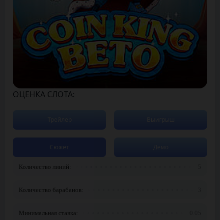
ОЦЕНКА СЛОТА:
Трейлер
Выигрыш
Сюжет
Демо
Количество линий:
5
Количество барабанов:
3
Минимальная ставка:
0.05