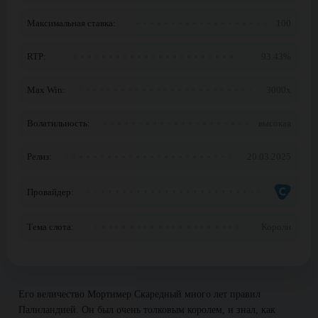
Максимальная ставка:
100
RTP:
93.43%
Max Win:
3000x
Волатильность:
высокая
Релиз:
20.03.2025
Провайдер:
Тема слота:
Короли
Его величество Мортимер Скаредный много лет правил
Палиландией. Он был очень толковым королем, и знал, как