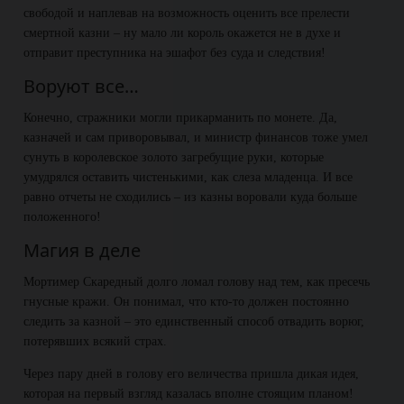
свободой и наплевав на возможность оценить все прелести
смертной казни – ну мало ли король окажется не в духе и
отправит преступника на эшафот без суда и следствия!
Воруют все…
Конечно, стражники могли прикарманить по монете. Да,
казначей и сам приворовывал, и министр финансов тоже умел
сунуть в королевское золото загребущие руки, которые
умудрялся оставить чистенькими, как слеза младенца. И все
равно отчеты не сходились – из казны воровали куда больше
положенного!
Магия в деле
Мортимер Скаредный долго ломал голову над тем, как пресечь
гнусные кражи. Он понимал, что кто-то должен постоянно
следить за казной – это единственный способ отвадить ворюг,
потерявших всякий страх.
Через пару дней в голову его величества пришла дикая идея,
которая на первый взгляд казалась вполне стоящим планом!