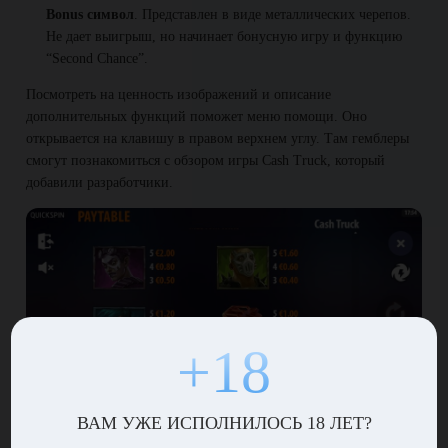
Bonus символ
. Представлен в виде металлических черепов.
Не дает выигрыш, но начинает бонусную игру и функцию
“Second Chance”.
Посмотреть на ценность изображений и описание
дополнительных функций поможет меню помощи. Оно
открывается на клавишу в правом верхнем углу. Там гемблеры
смогут познакомиться с обзором игры Cash Truck, который
добавили разработчики.
+18
ВАМ УЖЕ ИСПОЛНИЛОСЬ 18 ЛЕТ?