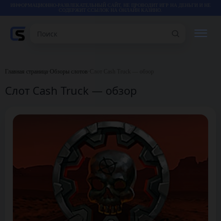
ИНФОРМАЦИОННО-РАЗВЛЕКАТЕЛЬНЫЙ САЙТ, НЕ ПРОВОДИТ ИГР НА ДЕНЬГИ И НЕ
СОДЕРЖИТ ССЫЛОК НА ОНЛАЙН КАЗИНО.
Поиск
РЕЙТИНГИ
Главная страница
•
Обзоры слотов
•
Слот Cash Truck — обзор
Слот Cash Truck — обзор
КАЗИНО
ИГРЫ
СТАТЬИ
ВИДЕО