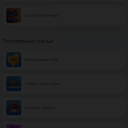
Luca’s Band Revenge
Популярные статьи
Рейтинг казино 2026
1xSlots - обзор казино
Jvspinbet - бонусы