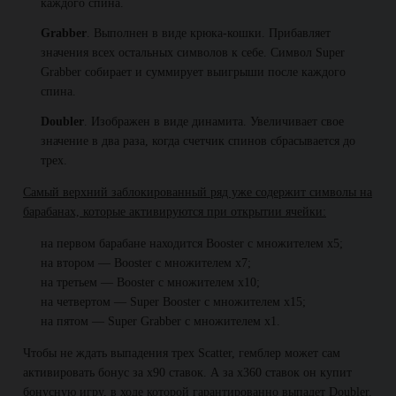
каждого спина.
Grabber
. Выполнен в виде крюка-кошки. Прибавляет
значения всех остальных символов к себе. Символ Super
Grabber собирает и суммирует выигрыши после каждого
спина.
Doubler
. Изображен в виде динамита. Увеличивает свое
значение в два раза, когда счетчик спинов сбрасывается до
трех.
Самый верхний заблокированный ряд уже содержит символы на
барабанах, которые активируются при открытии ячейки:
на первом барабане находится Booster с множителем x5;
на втором — Booster с множителем x7;
на третьем — Booster с множителем x10;
на четвертом — Super Booster с множителем x15;
на пятом — Super Grabber с множителем x1.
Чтобы не ждать выпадения трех Scatter, гемблер может сам
активировать бонус за x90 ставок. А за x360 ставок он купит
бонусную игру, в ходе которой гарантированно выпадет Doubler.