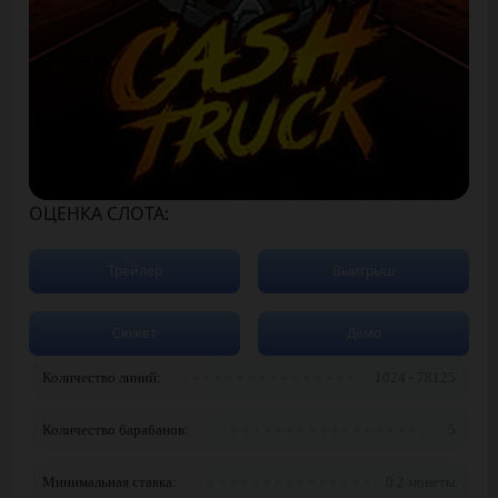
ОЦЕНКА СЛОТА:
Трейлер
Выигрыш
Сюжет
Демо
Количество линий:
1024 - 78125
Количество барабанов:
5
Минимальная ставка:
0.2 монеты