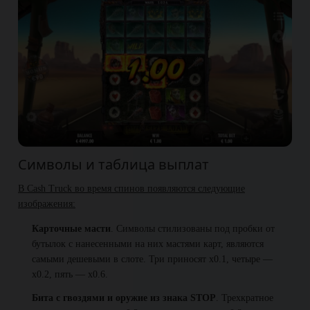
Символы и таблица выплат
В Cash Truck во время спинов появляются следующие
изображения:
Карточные масти
. Символы стилизованы под пробки от
бутылок с нанесенными на них мастями карт, являются
самыми дешевыми в слоте. Три приносят x0.1, четыре —
x0.2, пять — x0.6.
Бита с гвоздями и оружие из знака STOP
. Трехкратное