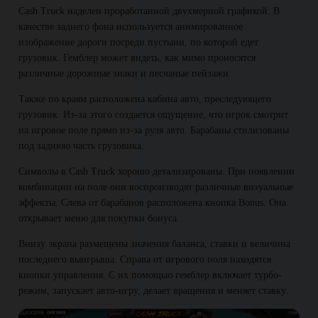
Cash Truck наделен проработанной двухмерной графикой. В
качестве заднего фона используется анимированное
изображение дороги посреди пустыни, по которой едет
грузовик. Гемблер может видеть, как мимо проносятся
различные дорожные знаки и песчаные пейзажи.
Также по краям расположена кабина авто, преследующего
грузовик. Из-за этого создается ощущение, что игрок смотрит
на игровое поле прямо из-за руля авто. Барабаны стилизованы
под заднюю часть грузовика.
Символы в Cash Truck хорошо детализированы. При появлении
комбинации на поле они воспроизводят различные визуальные
эффекты. Слева от барабанов расположена кнопка Bonus. Она
открывает меню для покупки бонуса.
Внизу экрана размещены значения баланса, ставки и величина
последнего выигрыша. Справа от игрового поля находятся
кнопки управления. С их помощью гемблер включает турбо-
режим, запускает авто-игру, делает вращения и меняет ставку.