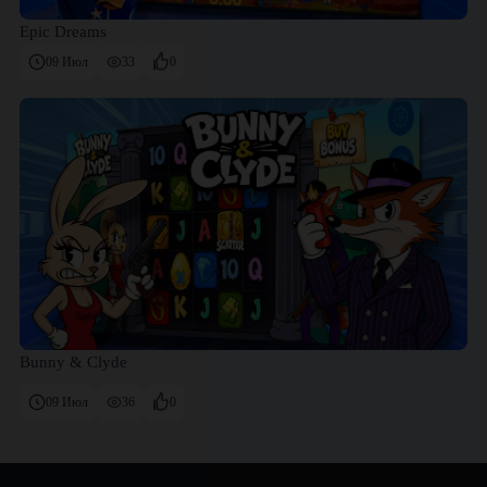
Epic Dreams
09 Июл
33
0
Bunny & Clyde
09 Июл
36
0