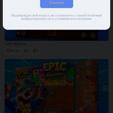
Ответить
Подтверждая свой возраст, вы соглашаетесь с нашей политикой
конфиденциальности и условиями использования.
Little Bighorn
08 Авг
7
0