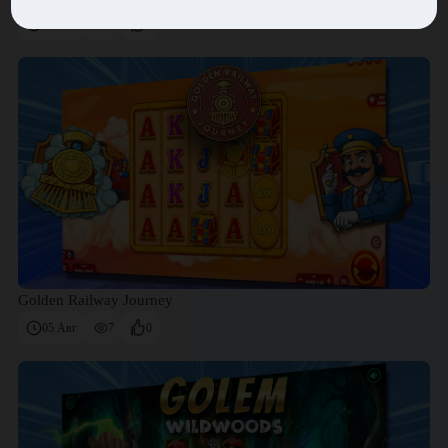
05 Авг
8
0
Golden Railway Journey
05 Авг
7
0