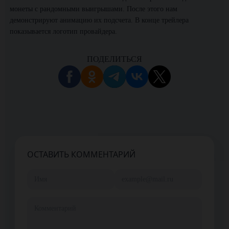
монеты с рандомными выигрышами. После этого нам
демонстрируют анимацию их подсчета. В конце трейлера
показывается логотип провайдера.
ПОДЕЛИТЬСЯ
ОСТАВИТЬ КОММЕНТАРИЙ