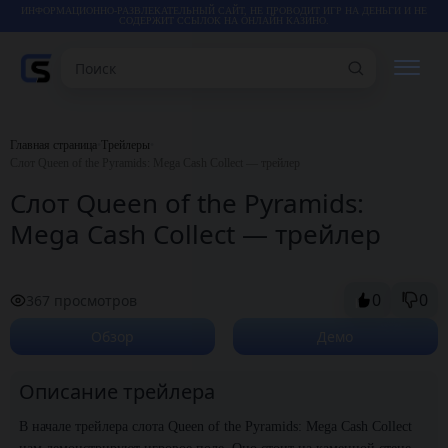
ИНФОРМАЦИОННО-РАЗВЛЕКАТЕЛЬНЫЙ САЙТ, НЕ ПРОВОДИТ ИГР НА ДЕНЬГИ И НЕ
СОДЕРЖИТ ССЫЛОК НА ОНЛАЙН КАЗИНО.
Поиск
РЕЙТИНГИ
Главная страница
•
Трейлеры
•
Слот Queen of the Pyramids: Mega Cash Collect — трейлер
КАЗИНО
Слот Queen of the Pyramids:
Mega Cash Collect — трейлер
ИГРЫ
0
0
367 просмотров
СТАТЬИ
Обзор
Демо
ВИДЕО
Описание трейлера
В начале трейлера слота Queen of the Pyramids: Mega Cash Collect