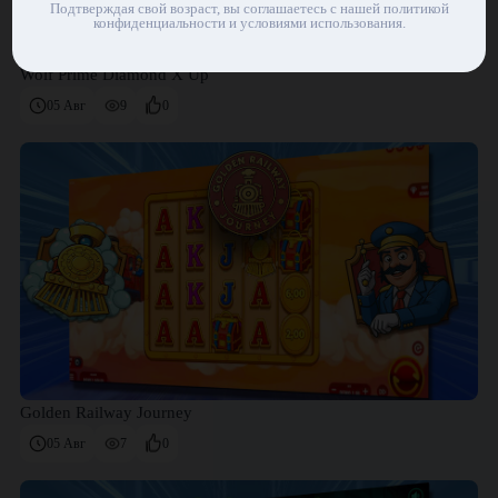
Подтверждая свой возраст, вы соглашаетесь с нашей политикой
конфиденциальности и условиями использования.
Wolf Prime Diamond X Up
05 Авг
9
0
Golden Railway Journey
05 Авг
7
0