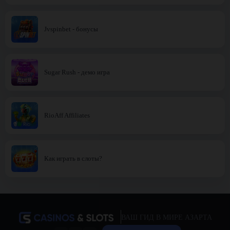
Jvspinbet - бонусы
Sugar Rush - демо игра
RioAff Affiliates
Как играть в слоты?
ВАШ ГИД В МИРЕ АЗАРТА