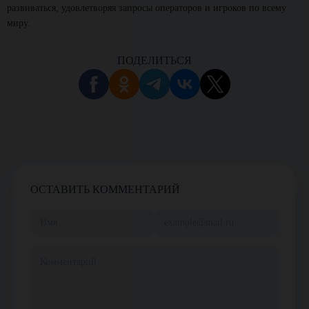
развиваться, удовлетворяя запросы операторов и игроков по всему
миру.
ПОДЕЛИТЬСЯ
ОСТАВИТЬ КОММЕНТАРИЙ