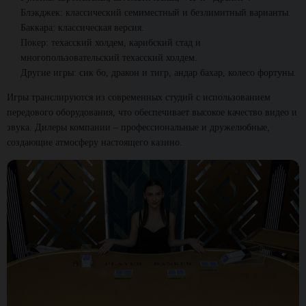
Блэкджек: классический семиместный и безлимитный варианты.
Баккара: классическая версия.
Покер: техасский холдем, карибский стад и
многопользовательский техасский холдем.
Другие игры: сик бо, дракон и тигр, андар бахар, колесо фортуны.
Игры транслируются из современных студий с использованием
передового оборудования, что обеспечивает высокое качество видео и
звука. Дилеры компании – профессиональные и дружелюбные,
создающие атмосферу настоящего казино.