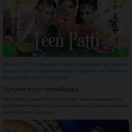
Июнь, 2020. XPG объявляет о запуске двух новых игр казино в
реальном времени, разработанных специально для индийского
рынка: Andar Bahar и Teen Patti.
Лучшие игры провайдера
XPro Gaming специализируется на играх с живыми дилерами и не
разрабатывает видеослоты. Среди их лучших игр с живыми дилерами
можно выделить следующие: