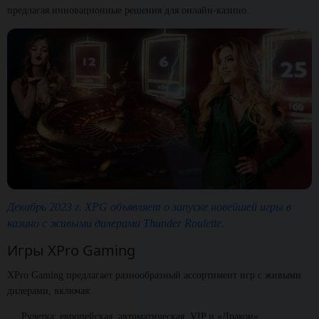
предлагая инновационные решения для онлайн-казино.
Декабрь 2023 г. XPG объявляет о запуске новейшей игры в
казино с живыми дилерами Thunder Roulette.
Игры XPro Gaming
XPro Gaming предлагает разнообразный ассортимент игр с живыми
дилерами, включая:
Рулетка: европейская, автоматическая, VIP и «Дракон».