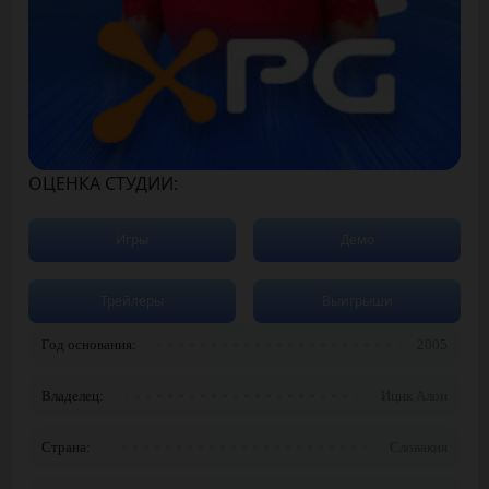
ОЦЕНКА СТУДИИ:
Игры
Демо
Трейлеры
Выигрыши
Год основания:
2005
Владелец:
Ицик Алон
Страна:
Словакия