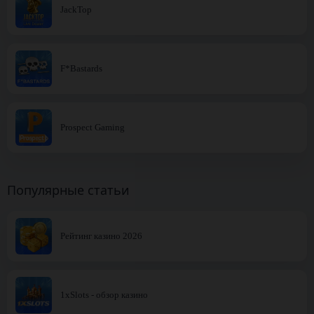
JackTop
F*Bastards
Prospect Gaming
Популярные статьи
Рейтинг казино 2026
1xSlots - обзор казино