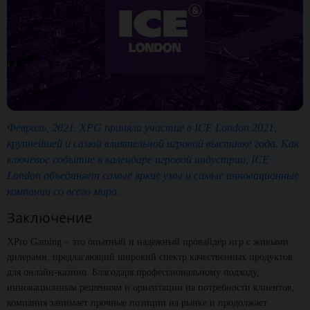
Февраль, 2021. XPG приняла участие в ICE London 2021,
крупнейшей и самой влиятельной игровой выставке года. Как
ключевое событие в календаре игровой индустрии, ICE
London объединяет самые яркие умы и самые инновационные
компании со всего мира.
Заключение
XPro Gaming – это опытный и надежный провайдер игр с живыми
дилерами, предлагающий широкий спектр качественных продуктов
для онлайн-казино. Благодаря профессиональному подходу,
инновационным решениям и ориентации на потребности клиентов,
компания занимает прочные позиции на рынке и продолжает