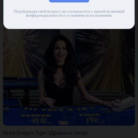
совпадающая по номиналу с центральной. Простые правила и
быстрый темп делают игру популярной среди любителей азартных
Подтверждая свой возраст, вы соглашаетесь с нашей политикой
конфиденциальности и условиями использования.
развлечений.
Игра Dragon Tiger (Дракон и Тигр)