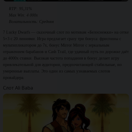
RTP: 95,31%
Max Win: 4 000x
Волатильность: Средняя
7 Lucky Dwarfs — сказочный слот по мотивам «Белоснежки» на сетке
5×3 с 20 линиями. Игра предлагает сразу три бонуса: фриспины с
мультипликатором до 7x, бонус Mirror Mirror с зеркальным
отражением барабанов и Cash Trail, где удачный путь по дорожке даёт
до 4000х ставки. Высокая частота попадания в бонус делает игру
привлекательной для аудитории, предпочитающей стабильные, но
умеренные выплаты. Это один из самых узнаваемых слотов
провайдера.
Слот Ali Baba