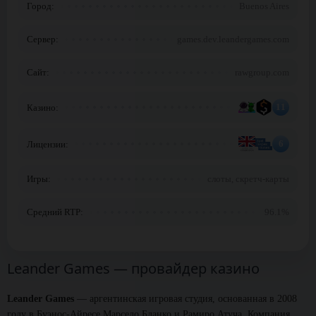
Город:
Buenos Aires
Сервер:
games.dev.leandergames.com
Сайт:
rawgroup.com
11
Казино:
6
Лицензии:
Игры:
слоты, скретч-карты
Средний RTP:
96.1%
Leander Games — провайдер казино
Leander Games
— аргентинская игровая студия, основанная в 2008
году в Буэнос-Айресе Марсело Бланко и Рамиро Атуча. Компания