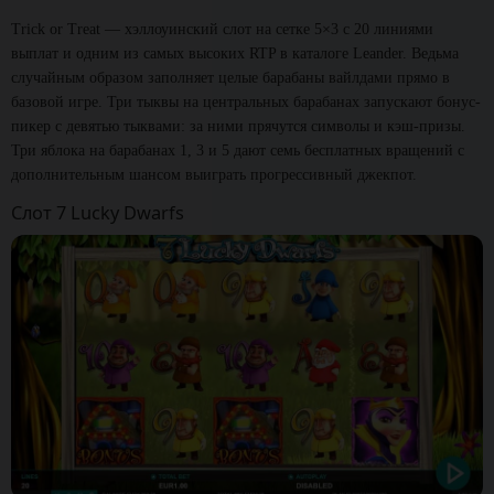
Trick or Treat — хэллоуинский слот на сетке 5×3 с 20 линиями
выплат и одним из самых высоких RTP в каталоге Leander. Ведьма
случайным образом заполняет целые барабаны вайлдами прямо в
базовой игре. Три тыквы на центральных барабанах запускают бонус-
пикер с девятью тыквами: за ними прячутся символы и кэш-призы.
Три яблока на барабанах 1, 3 и 5 дают семь бесплатных вращений с
дополнительным шансом выиграть прогрессивный джекпот.
Слот 7 Lucky Dwarfs