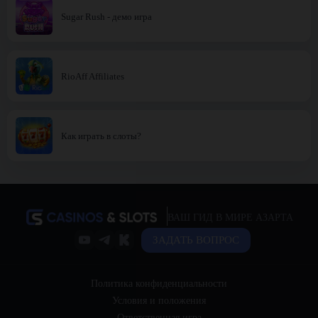
Sugar Rush - демо игра
RioAff Affiliates
Как играть в слоты?
ВАШ ГИД В МИРЕ АЗАРТА
ЗАДАТЬ ВОПРОС
Политика конфиденциальности
Условия и положения
Ответственная игра