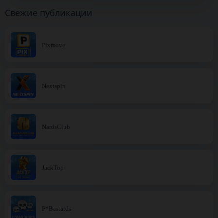
Свежие публикации
Pixmove
Nextspin
NardsClub
JackTop
F*Bastards