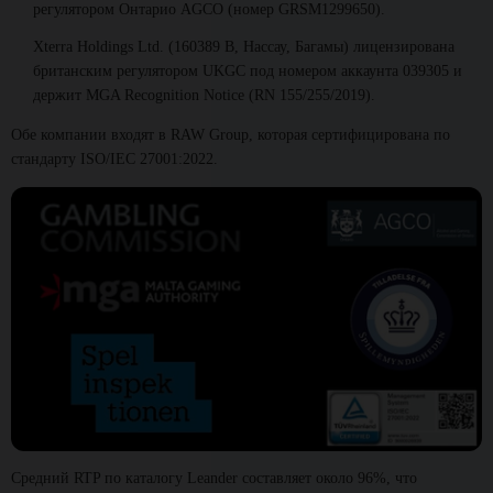
регулятором Онтарио AGCO (номер GRSM1299650).
Xterra Holdings Ltd. (160389 B, Нассау, Багамы) лицензирована
британским регулятором UKGC под номером аккаунта 039305 и
держит MGA Recognition Notice (RN 155/255/2019).
Обе компании входят в RAW Group, которая сертифицирована по
стандарту ISO/IEC 27001:2022.
Средний RTP по каталогу Leander составляет около 96%, что