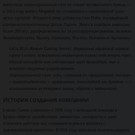
выпустила лицензированный слот на основе музыкального бренда —
в 2013 году вышел Megadeth по соглашению с одноимённой трэш-
метал-группой. Позднее к нему добавился слот Dolly, посвящённый
кантри-исполнительнице Долли Партон. Всего в портфеле компании
более 200 игр, распределённых по 14 регулируемым рынкам, включая
Великобританию, Мальту, Германию, Италию, Испанию и Аргентину.
LeGa RGS (Remote Gaming Server): фирменный удалённый игровой
сервер Leander, позволявший операторам казино подключать через
единый интерфейс как собственные игры провайдера, так и
контент сторонних разработчиков.
Лицензированный слот: игра, созданная по официальному договору
с правообладателем — музыкантом, киностудией или брендом — с
использованием их товарных знаков, образов и материалов.
История создания компании
Leander Games стартовала в 2008 году с небольшой команды в
Буэнос-Айресе: разработчики, аниматоры, сценаристы и даже
психологи работали над созданием игрового контента с
художественной ценностью. В 2011 году компания получила первую