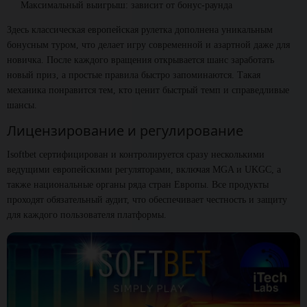
Максимальный выигрыш: зависит от бонус-раунда
Здесь классическая европейская рулетка дополнена уникальным
бонусным туром, что делает игру современной и азартной даже для
новичка. После каждого вращения открывается шанс заработать
новый приз, а простые правила быстро запоминаются. Такая
механика понравится тем, кто ценит быстрый темп и справедливые
шансы.
Лицензирование и регулирование
Isoftbet сертифицирован и контролируется сразу несколькими
ведущими европейскими регуляторами, включая MGA и UKGC, а
также национальные органы ряда стран Европы. Все продукты
проходят обязательный аудит, что обеспечивает честность и защиту
для каждого пользователя платформы.