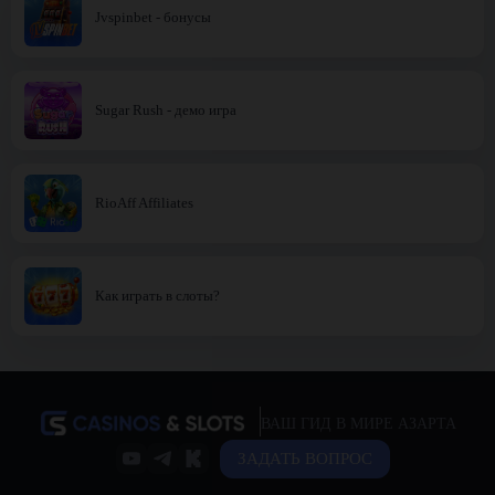
Jvspinbet - бонусы
Sugar Rush - демо игра
RioAff Affiliates
Как играть в слоты?
ВАШ ГИД В МИРЕ АЗАРТА
ЗАДАТЬ ВОПРОС