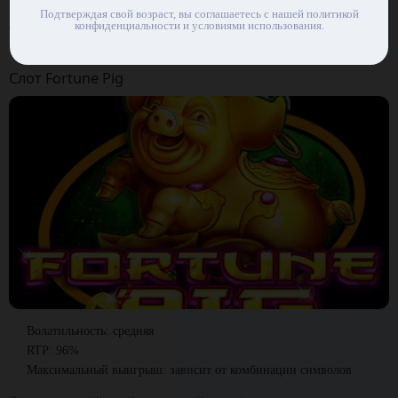
Чтобы получить главный приз, нужно дождаться комбинации
Подтверждая свой возраст, вы соглашаетесь с нашей политикой
конфиденциальности и условиями использования.
скаттеров и активировать бесплатные вращения. Регулярные бонусы и
простота освоения делают этот слот универсальным развлечением.
Слот Fortune Pig
Волатильность: средняя
RTP: 96%
Максимальный выигрыш: зависит от комбинации символов