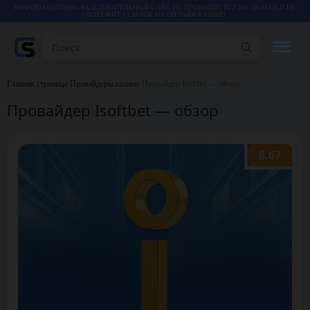
ИНФОРМАЦИОННО-РАЗВЛЕКАТЕЛЬНЫЙ САЙТ, НЕ ПРОВОДИТ ИГР НА ДЕНЬГИ И НЕ
СОДЕРЖИТ ССЫЛОК НА ОНЛАЙН КАЗИНО.
Поиск
Главная страница
•
Провайдеры казино
•
Провайдер Isoftbet — обзор
РЕЙТИНГИ
Провайдер Isoftbet — обзор
КАЗИНО
8.67
ИГРЫ
СТАТЬИ
ВИДЕО