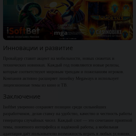
Инновации и развитие
Провайдер ставит акцент на мобильности, новых сюжетах и
технических новинках. Каждый год появляются новые релизы,
которые соответствуют мировым трендам и пожеланиям игроков.
Компания активно расширяет линейку Megaways и использует
лицензионные темы из кино и ТВ.
Заключение
Isoftbet уверенно сохраняет позиции среди сильнейших
разработчиков, делая ставку на удобство, качество и честность работы
генератора случайных чисел. Каждый слот — это сочетание приятной
темы, понятного интерфейса и надёжной работы, а мобильная
адаптация даёт пользователю возможность играть в любых условиях.