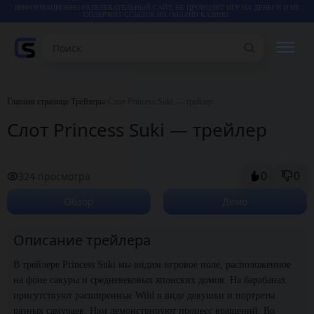
ИНФОРМАЦИОННО-РАЗВЛЕКАТЕЛЬНЫЙ САЙТ, НЕ ПРОВОДИТ ИГР НА ДЕНЬГИ И НЕ
СОДЕРЖИТ ССЫЛОК НА ОНЛАЙН КАЗИНО.
Поиск
РЕЙТИНГИ
Главная страница
•
Трейлеры
•
Слот Princess Suki — трейлер
Слот Princess Suki — трейлер
КАЗИНО
0
0
324 просмотра
ИГРЫ
Обзор
Демо
СТАТЬИ
Описание трейлера
ВИДЕО
В трейлере Princess Suki мы видим игровое поле, расположенное
на фоне сакуры и средневековых японских домов. На барабанах
присутствуют расширенные Wild в виде девушки и портреты
разных самураев. Нам демонстрируют процесс вращений. Во