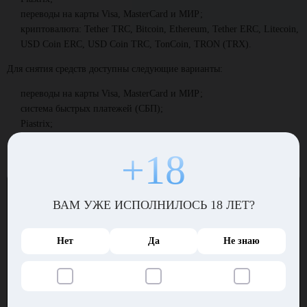
переводы на карты Visa, MasterCard и МИР;
криптовалюта: Tether TRC, Bitcoin, Ethereum, Tether ERC, Litecoin,
USD Coin ERC, USD Coin TRC, TonCoin, TRON (TRX).
Для снятия средств доступны следующие варианты:
переводы на карты Visa, MasterCard и МИР;
система быстрых платежей (СБП);
Piastrix;
криптовалюта: Tether TRC, Bitcoin, Ethereum, Tether ERC, Litecoin,
+18
USD Coin ERC, USD Coin TRC, TonCoin, TRON (TRX).
ВАМ УЖЕ ИСПОЛНИЛОСЬ 18 ЛЕТ?
Нет
Да
Не знаю