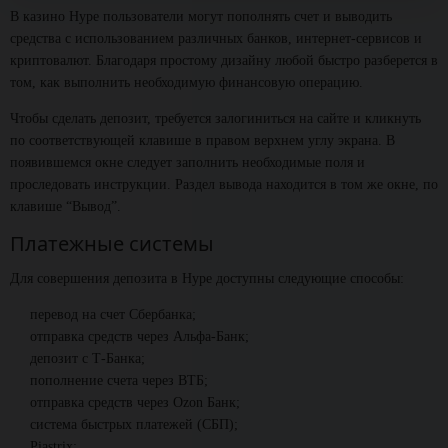
В казино Hype пользователи могут пополнять счет и выводить
средства с использованием различных банков, интернет-сервисов и
криптовалют. Благодаря простому дизайну любой быстро разберется в
том, как выполнить необходимую финансовую операцию.
Чтобы сделать депозит, требуется залогиниться на сайте и кликнуть
по соответствующей клавише в правом верхнем углу экрана. В
появившемся окне следует заполнить необходимые поля и
проследовать инструкции. Раздел вывода находится в том же окне, по
клавише “Вывод”.
Платежные системы
Для совершения депозита в Hype доступны следующие способы:
перевод на счет Сбербанка;
отправка средств через Альфа-Банк;
депозит с Т-Банка;
пополнение счета через ВТБ;
отправка средств через Ozon Банк;
система быстрых платежей (СБП);
Piastrix;