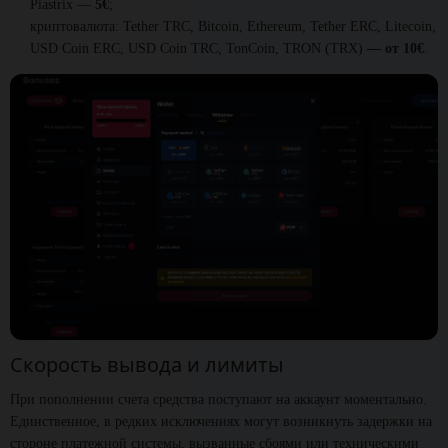
Piastrix —
5€
;
криптовалюта: Tether TRC, Bitcoin, Ethereum, Tether ERC, Litecoin,
USD Coin ERC, USD Coin TRC, TonCoin, TRON (TRX)
—
от
10€
.
Скорость вывода и лимиты
При пополнении счета средства поступают на аккаунт моментально.
Единственное, в редких исключениях могут возникнуть задержки на
стороне платежной системы, вызванные сбоями или техническими