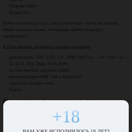
Telegram Wallet;
Binance Pay.
Чтобы получить доступ к списку платежных систем, на которые
можно выводить баланс, необходимо пройти процедуру
верификации.
В Fresh имеются следующие способы для вывода:
криптовалюта: BTC, ETH, LTC, XRP, USDT trc — 20, USDT erc —
20, BCH, TRX, Doge, TON, BNB;
система быстрых платежей (СБП);
банковская карта МИР, Visa и MasterCard;
перевод по номеру счета;
Piastrix.
Минимальный депозит и вывод
+18
В казино Fresh действуют ограничения на минимальный депозит:
криптовалюта: BTC, ETH, LTC, XRP, USDT trc — 20, USDT erc —
20, BCH, TRX, Doge, TON, BNB —
15€
;
ВАМ УЖЕ ИСПОЛНИЛОСЬ 18 ЛЕТ?