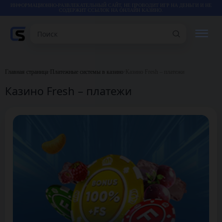
ИНФОРМАЦИОННО-РАЗВЛЕКАТЕЛЬНЫЙ САЙТ, НЕ ПРОВОДИТ ИГР НА ДЕНЬГИ И НЕ
СОДЕРЖИТ ССЫЛОК НА ОНЛАЙН КАЗИНО.
Поиск
РЕЙТИНГИ
Главная страница
•
Платежные системы в казино
•
Казино Fresh – платежи
Казино Fresh – платежи
КАЗИНО
ИГРЫ
СТАТЬИ
ВИДЕО