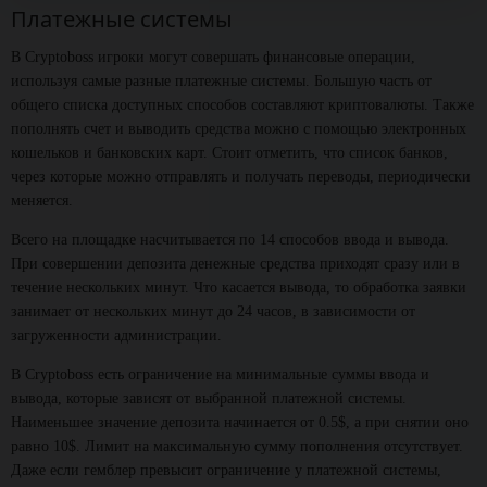
Платежные системы
В Cryptoboss игроки могут совершать финансовые операции,
используя самые разные платежные системы. Большую часть от
общего списка доступных способов составляют криптовалюты. Также
пополнять счет и выводить средства можно с помощью электронных
кошельков и банковских карт. Стоит отметить, что список банков,
через которые можно отправлять и получать переводы, периодически
меняется.
Всего на площадке насчитывается по 14 способов ввода и вывода.
При совершении депозита денежные средства приходят сразу или в
течение нескольких минут. Что касается вывода, то обработка заявки
занимает от нескольких минут до 24 часов, в зависимости от
загруженности администрации.
В Cryptoboss есть ограничение на минимальные суммы ввода и
вывода, которые зависят от выбранной платежной системы.
Наименьшее значение депозита начинается от 0.5$, а при снятии оно
равно 10$. Лимит на максимальную сумму пополнения отсутствует.
Даже если гемблер превысит ограничение у платежной системы,