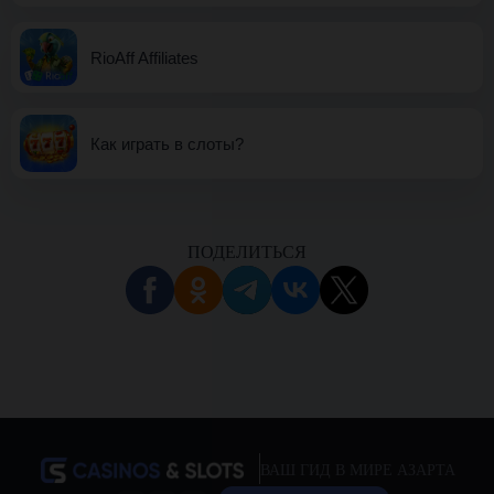
RioAff Affiliates
Как играть в слоты?
ПОДЕЛИТЬСЯ
ВАШ ГИД В МИРЕ АЗАРТА