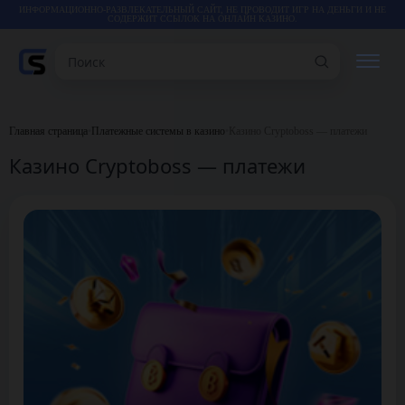
ИНФОРМАЦИОННО-РАЗВЛЕКАТЕЛЬНЫЙ САЙТ, НЕ ПРОВОДИТ ИГР НА ДЕНЬГИ И НЕ
СОДЕРЖИТ ССЫЛОК НА ОНЛАЙН КАЗИНО.
Поиск
РЕЙТИНГИ
Главная страница
•
Платежные системы в казино
•
Казино Cryptoboss — платежи
Казино Cryptoboss — платежи
КАЗИНО
ИГРЫ
СТАТЬИ
ВИДЕО