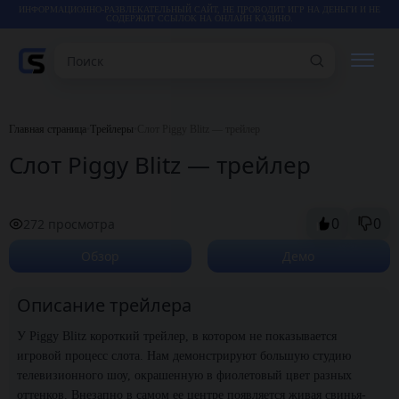
ИНФОРМАЦИОННО-РАЗВЛЕКАТЕЛЬНЫЙ САЙТ, НЕ ПРОВОДИТ ИГР НА ДЕНЬГИ И НЕ
СОДЕРЖИТ ССЫЛОК НА ОНЛАЙН КАЗИНО.
Поиск
РЕЙТИНГИ
Главная страница
•
Трейлеры
•
Слот Piggy Blitz — трейлер
Слот Piggy Blitz — трейлер
КАЗИНО
0
0
272 просмотра
ИГРЫ
Обзор
Демо
СТАТЬИ
Описание трейлера
ВИДЕО
У Piggy Blitz короткий трейлер, в котором не показывается
игровой процесс слота. Нам демонстрируют большую студию
телевизионного шоу, окрашенную в фиолетовый цвет разных
оттенков. Внезапно в самом ее центре появляется живая свинья-