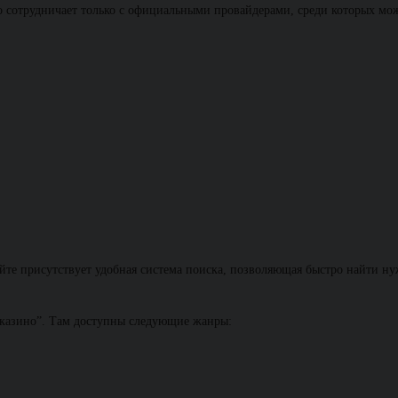
о сотрудничает только с официальными провайдерами, среди которых мо
айте присутствует удобная система поиска, позволяющая быстро найти н
 казино”. Там доступны следующие жанры: