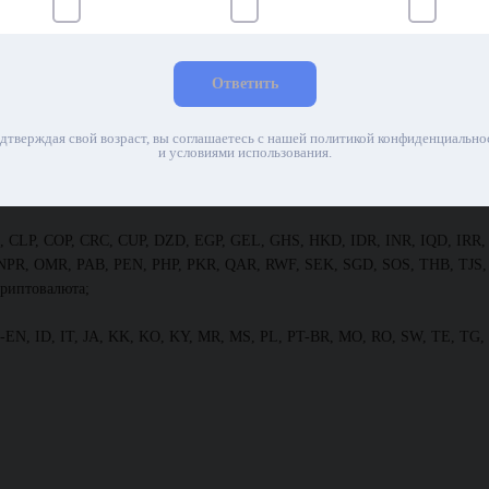
 Ниже приведем его краткие характеристики.
Ответить
дтверждая свой возраст, вы соглашаетесь с нашей политикой конфиденциально
и условиями использования.
MX, CL, AR, VE, CO, EC, CR, BR, ID, BD, TH, KH, LK, PK, MY, PH, KR,
CLP, COP, CRC, CUP, DZD, EGP, GEL, GHS, HKD, IDR, INR, IQD, IRR,
R, OMR, PAB, PEN, PHP, PKR, QAR, RWF, SEK, SGD, SOS, THB, TJS,
риптовалюта;
-EN, ID, IT, JA, KK, KO, KY, MR, MS, PL, PT-BR, MO, RO, SW, TE, TG,