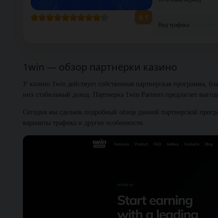
9.1
Вид трафика
1win — обзор партнёрки казино
У казино 1win действует собственная партнерская программа, б
них стабильный доход. Партнерка 1win Partners предлагает выго
Сегодня мы сделаем подробный обзор данной партнерской прогр
варианты трафика и другие особенности.