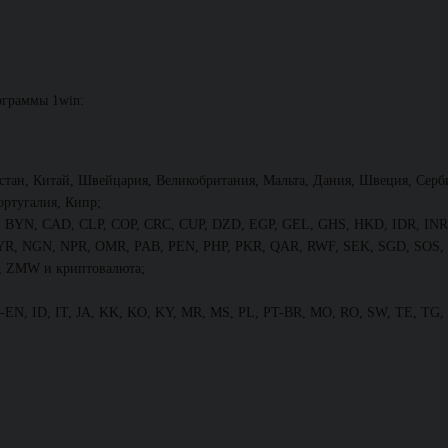
ограммы 1win:
стан, Китай, Швейцария, Великобритания, Мальта, Дания, Швеция, Серб
ортугалия, Кипр;
BYN, CAD, CLP, COP, CRC, CUP, DZD, EGP, GEL, GHS, HKD, IDR, INR
R, NGN, NPR, OMR, PAB, PEN, PHP, PKR, QAR, RWF, SEK, SGD, SOS,
, ZMW и криптовалюта;
-EN, ID, IT, JA, KK, KO, KY, MR, MS, PL, PT-BR, MO, RO, SW, TE, TG,