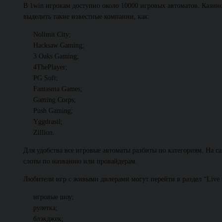
В 1win игрокам доступно около 10000 игровых автоматов. Казин
выделить такие известные компании, как:
Nolimit City;
Hacksaw Gaming;
3 Oaks Gaming;
4ThePlayer;
PG Soft;
Fantasma Games;
Gaming Corps;
Push Gaming;
Yggdrasil;
Zillion.
Для удобства все игровые автоматы разбиты по категориям. На с
слоты по названию или провайдерам.
Любители игр с живыми дилерами могут перейти в раздел “Live
игровые шоу;
рулетка;
блэкджек;