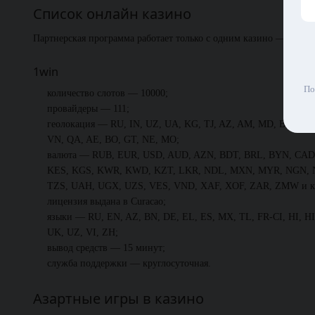
Список онлайн казино
Партнерская программа работает только с одним казино — 1win.
1win
По
количество слотов — 10000;
провайдеры — 111;
геолокация — RU, IN, UZ, UA, KG, TJ, AZ, AM, MD, BY, TR, 
VN, QA, AE, BO, GT, NE, MO;
валюта — RUB, EUR, USD, AUD, AZN, BDT, BRL, BYN, CAD, 
KES, KGS, KWR, KWD, KZT, LKR, NDL, MXN, MYR, NGN, NP
TZS, UAH, UGX, UZS, VES, VND, XAF, XOF, ZAR, ZMW и к
лицензия выдана в Curacao;
языки — RU, EN, AZ, BN, DE, EL, ES, MX, TL, FR-CI, HI, HI
UK, UZ, VI, ZH;
вывод средств — 15 минут;
служба поддержки — круглосуточная.
Азартные игры в казино