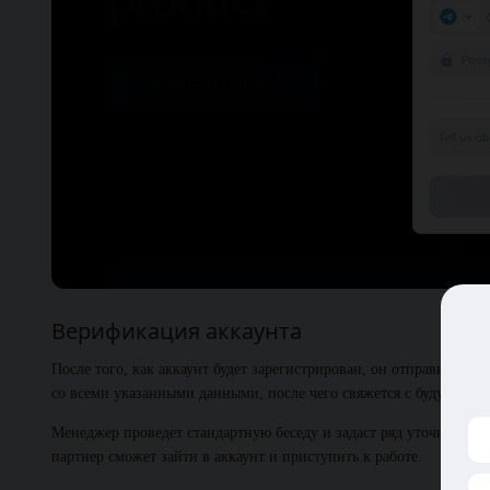
Верификация аккаунта
После того, как аккаунт будет зарегистрирован, он отправится 
со всеми указанными данными, после чего свяжется с будущим п
Менеджер проведет стандартную беседу и задаст ряд уточняющих 
партнер сможет зайти в аккаунт и приступить к работе.