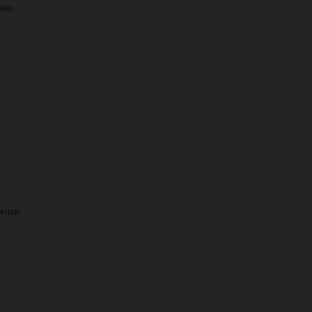
жно
ужные