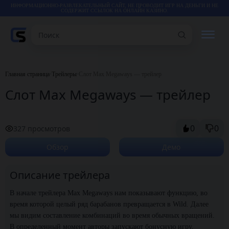
ИНФОРМАЦИОННО-РАЗВЛЕКАТЕЛЬНЫЙ САЙТ, НЕ ПРОВОДИТ ИГР НА ДЕНЬГИ И НЕ
СОДЕРЖИТ ССЫЛОК НА ОНЛАЙН КАЗИНО.
Поиск
РЕЙТИНГИ
Главная страница
•
Трейлеры
•
Слот Max Megaways — трейлер
Слот Max Megaways — трейлер
КАЗИНО
0
0
327 просмотров
ИГРЫ
Обзор
Демо
СТАТЬИ
Описание трейлера
ВИДЕО
В начале трейлера Max Megaways нам показывают функцию, во
время которой целый ряд барабанов превращается в Wild. Далее
мы видим составление комбинаций во время обычных вращений.
В определенный момент авторы запускают бонусную игру,