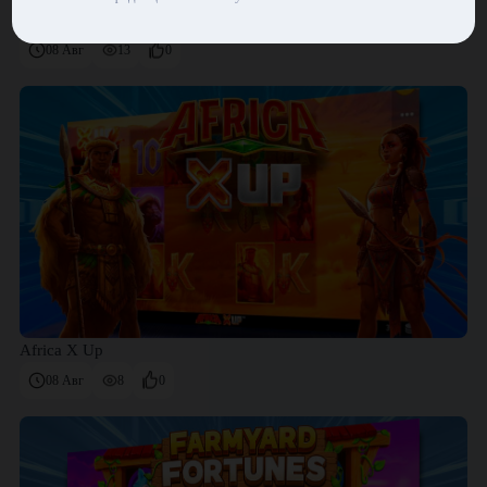
Book of Atem WowPot
08 Авг
13
0
Africa X Up
08 Авг
8
0