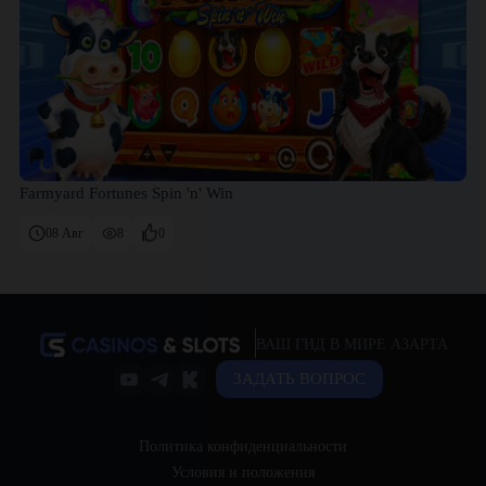
Farmyard Fortunes Spin 'n' Win
08 Авг
8
0
ВАШ ГИД В МИРЕ АЗАРТА
ЗАДАТЬ ВОПРОС
Политика конфиденциальности
Условия и положения