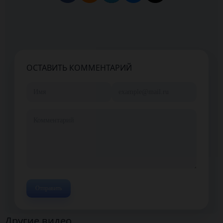
ОСТАВИТЬ КОММЕНТАРИЙ
Другие видео