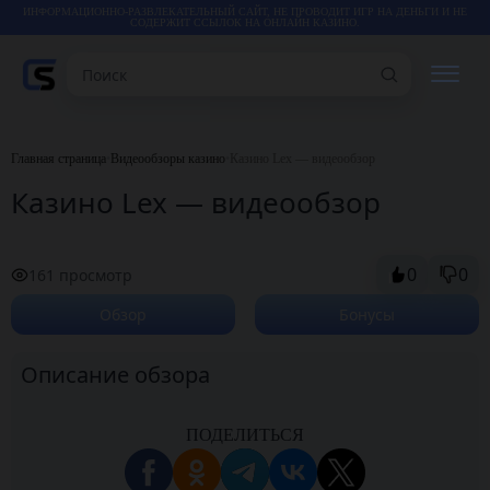
ИНФОРМАЦИОННО-РАЗВЛЕКАТЕЛЬНЫЙ САЙТ, НЕ ПРОВОДИТ ИГР НА ДЕНЬГИ И НЕ
СОДЕРЖИТ ССЫЛОК НА ОНЛАЙН КАЗИНО.
Поиск
РЕЙТИНГИ
Главная страница
•
Видеообзоры казино
•
Казино Lex — видеообзор
Казино Lex — видеообзор
КАЗИНО
0
0
161 просмотр
ИГРЫ
Обзор
Бонусы
СТАТЬИ
Описание обзора
ВИДЕО
ПОДЕЛИТЬСЯ