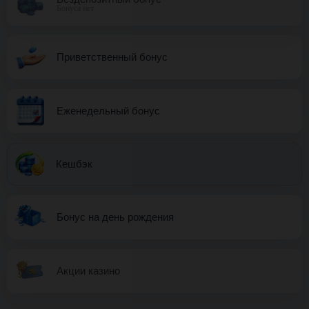
Бонуса нет
Приветственный бонус
Еженедельный бонус
Кешбэк
Бонус на день рождения
Акции казино