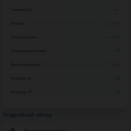
Уникальный:
нет
Кешбэк:
3% - 20%
День рождения:
от 20FS
Максимальная ставка:
5$
Время отыгрыша:
3 дня
Вейджер, %:
х30
Вейджер, FS:
х30
Подробный обзор
Бездепозитный бонус