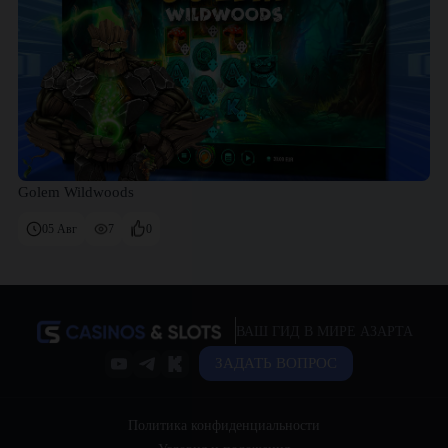
Golem Wildwoods
05 Авг
7
0
ВАШ ГИД В МИРЕ АЗАРТА
ЗАДАТЬ ВОПРОС
Политика конфиденциальности