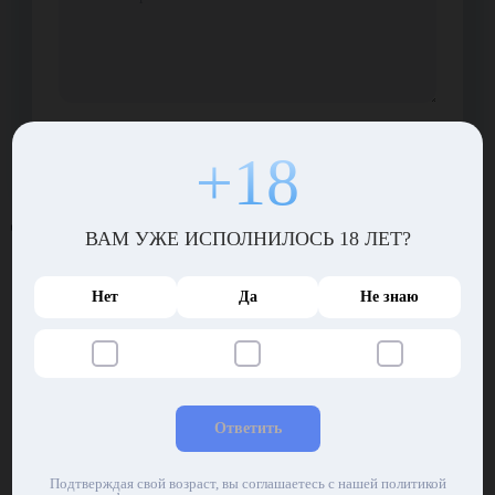
+18
Другие видео
ВАМ УЖЕ ИСПОЛНИЛОСЬ 18 ЛЕТ?
Нет
Да
Не знаю
Ответить
Подтверждая свой возраст, вы соглашаетесь с нашей политикой