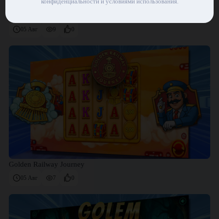
конфиденциальности и условиями использования.
Wolf Prime Diamond X Up
05 Авг
9
0
Golden Railway Journey
05 Авг
7
0