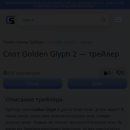
ИНФОРМАЦИОННО-РАЗВЛЕКАТЕЛЬНЫЙ САЙТ, НЕ ПРОВОДИТ ИГР НА ДЕНЬГИ И НЕ
СОДЕРЖИТ ССЫЛОК НА ОНЛАЙН КАЗИНО.
Поиск
РЕЙТИНГИ
Главная страница
•
Трейлеры
•
Слот Golden Glyph 2 — трейлер
Слот Golden Glyph 2 — трейлер
КАЗИНО
0
0
370 просмотров
ИГРЫ
Обзор
Демо
СТАТЬИ
Описание трейлера
ВИДЕО
Трейлер слота
Golden Glyph 2
длится более более десяти минут! В
самом начале перед нами появляется игровое поле, стоящее
посреди храма. Первым же спином запускается бонусная игра. Во
время нее барабаны выполняют фриспины, на них присутствуют