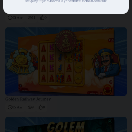
конфиденциальности и условиями использования.
Wolf Prime Diamond X Up
05 Авг
11
0
Golden Railway Journey
05 Авг
9
0