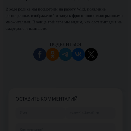
В ходе ролика мы посмотрим на работу Wild, появление
расширенных изображений и запуск фриспинов с выигрышными
множителями. В конце трейлера мы видим, как слот выглядит на
смартфоне и планшете.
ПОДЕЛИТЬСЯ
ОСТАВИТЬ КОММЕНТАРИЙ