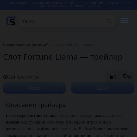
ИНФОРМАЦИОННО-РАЗВЛЕКАТЕЛЬНЫЙ САЙТ, НЕ ПРОВОДИТ ИГР НА ДЕНЬГИ И НЕ
СОДЕРЖИТ ССЫЛОК НА ОНЛАЙН КАЗИНО.
Поиск
РЕЙТИНГИ
Главная страница
•
Трейлеры
•
Слот Fortune Llama — трейлер
Слот Fortune Llama — трейлер
КАЗИНО
0
0
324 просмотра
ИГРЫ
Обзор
Демо
СТАТЬИ
Описание трейлера
ВИДЕО
В трейлере
Fortune Llama
авторы по очереди показывают все
имеющиеся функции и бонусы. Мы видим игровое поле,
расположенное на фоне моря и пальм. На барабанах присутствуют
символы карточных обозначений и портретов разных животных.