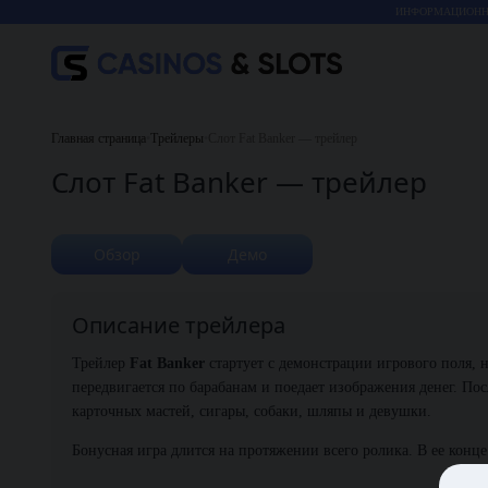
ИНФОРМАЦИОННО
Главная страница
•
Трейлеры
•
Слот Fat Banker — трейлер
Слот Fat Banker — трейлер
Обзор
Демо
Описание трейлера
Трейлер
Fat Banker
стартует с демонстрации игрового поля, 
передвигается по барабанам и поедает изображения денег. По
карточных мастей, сигары, собаки, шляпы и девушки.
Бонусная игра длится на протяжении всего ролика. В ее ко