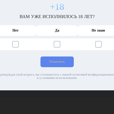
+18
ВАМ УЖЕ ИСПОЛНИЛОСЬ 18 ЛЕТ?
Нет
Да
Не знаю
Ответить
дтверждая свой возраст, вы соглашаетесь с нашей политикой конфиденциально
и условиями использования.