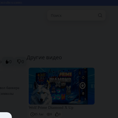
ОНЛАЙН КАЗИНО.
Поиск
Другие видео
0
0
р
мвол банкира
 символы
Wolf Prime Diamond X Up
05 Авг
9
0