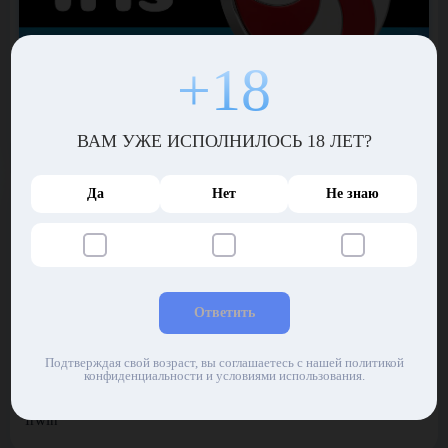
+18
Iris
ВАМ УЖЕ ИСПОЛНИЛОСЬ 18 ЛЕТ?
Да
Нет
Не знаю
Ответить
Подтверждая свой возраст, вы соглашаетесь с нашей политикой
конфиденциальности и условиями использования.
Irwin