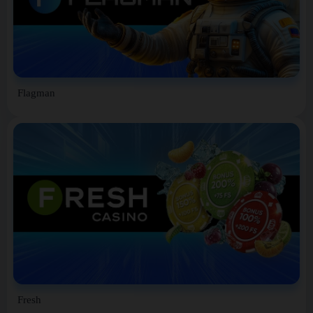
Flagman
Fresh