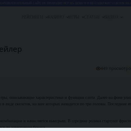
-РАЗВЛЕКАТЕЛЬНЫЙ САЙТ, НЕ ПРОВОДИТ ИГР НА ДЕНЬГИ И НЕ СОДЕРЖИТ ССЫЛОК НА 
РЕЙТИНГИ
КАЗИНО
ИГРЫ
СТАТЬИ
ВИДЕО
рейлер
449 просмотро
тры, описывающие характеристики и функции слота. Далее на фоне ули
в виде скелетов, на шее которых находится по три головы. Последние я
 комбинации и начисляется выигрыш. В середине ролика стартуют фрисп
тся до завершения бонуса.