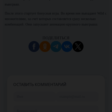
выигрыш.
После этого стартует бонусная игра. Во время нее выпадают Wild с
множителями, за счет которых составляется сразу несколько
комбинаций. Они запускают анимацию крупного выигрыша.
ПОДЕЛИТЬСЯ
ОСТАВИТЬ КОММЕНТАРИЙ