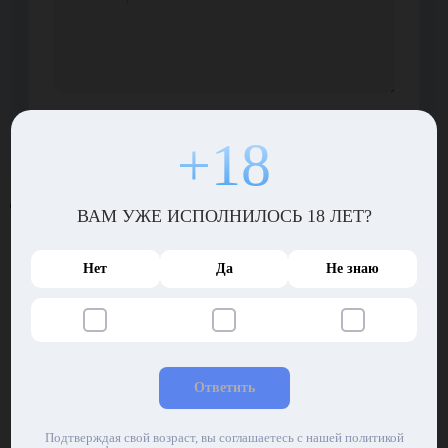
+18
Другие видео
ВАМ УЖЕ ИСПОЛНИЛОСЬ 18 ЛЕТ?
Нет
Да
Не знаю
Ответить
Подтверждая свой возраст, вы соглашаетесь с нашей политикой