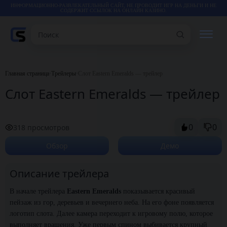
ИНФОРМАЦИОННО-РАЗВЛЕКАТЕЛЬНЫЙ САЙТ, НЕ ПРОВОДИТ ИГР НА ДЕНЬГИ И НЕ
СОДЕРЖИТ ССЫЛОК НА ОНЛАЙН КАЗИНО.
Поиск
РЕЙТИНГИ
Главная страница
•
Трейлеры
•
Слот Eastern Emeralds — трейлер
Слот Eastern Emeralds — трейлер
КАЗИНО
0
0
318 просмотров
ИГРЫ
Обзор
Демо
СТАТЬИ
Описание трейлера
ВИДЕО
В начале трейлера
Eastern Emeralds
показывается красивый
пейзаж из гор, деревьев и вечернего неба. На его фоне появляется
логотип слота. Далее камера переходит к игровому полю, которое
выполняет вращения. Уже первым спином выбивается крупный