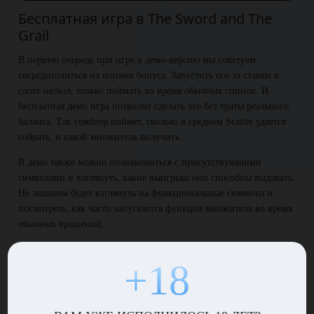
Бесплатная игра в The Sword and The
Grail
В первую очередь при игре в демо-версию мы советуем
сосредоточиться на поимке бонуса. Запустить его за ставки в
слоте нельзя, только поймать во время обычных спинов. И
бесплатная демо игра позволит сделать это без траты реального
баланса. Так гемблер поймет, сколько в среднем Scatter удается
собрать, и какой множитель получить.
В демо также можно познакомиться с присутствующими
символами и взглянуть, какие выигрыш они способны выдавать.
Не лишним будет взглянуть на функциональные символы и
посмотреть, как часто запускается функция множителя во время
обычных вращений.
Чтобы гемблер мог выполнять спины в демо, ему выдается
+18
25000€ на виртуальный баланс. Этого ему хватит на то, чтобы
разобраться во всех функциях. Ставка за спин может
варьироваться в интервале от 0.1€ до 100€. Если у гемблера
закончится баланс, то достаточно просто перезагрузить автомат,