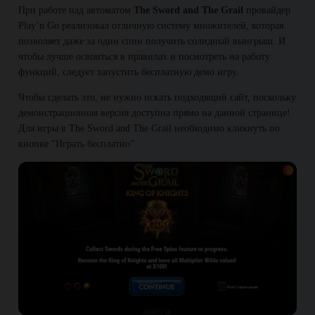
При работе над автоматом
The Sword and The Grail
провайдер
Играть бесплатно
Play’n Go реализовал отличную систему множителей, которая
позволяет даже за один спин получить солидный выигрыш. И
чтобы лучше освоиться в правилах и посмотреть на работу
функций, следует запустить бесплатную демо игру.
Чтобы сделать это, не нужно искать подходящий сайт, поскольку
демонстрационная версия доступна прямо на данной странице!
Для игры в The Sword and The Grail необходимо кликнуть по
кнопке “Играть бесплатно”.