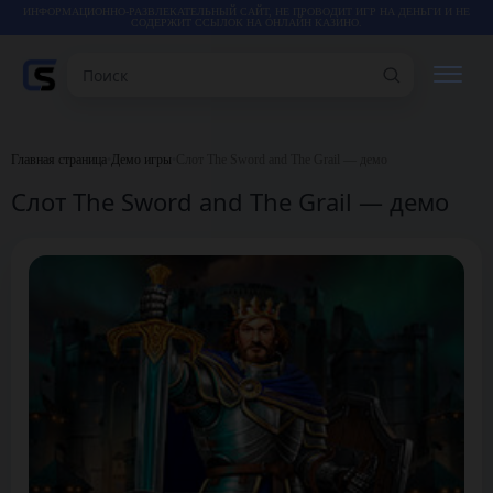
ИНФОРМАЦИОННО-РАЗВЛЕКАТЕЛЬНЫЙ САЙТ, НЕ ПРОВОДИТ ИГР НА ДЕНЬГИ И НЕ
СОДЕРЖИТ ССЫЛОК НА ОНЛАЙН КАЗИНО.
Поиск
РЕЙТИНГИ
Главная страница
•
Демо игры
•
Слот The Sword and The Grail — демо
Слот The Sword and The Grail — демо
КАЗИНО
ИГРЫ
СТАТЬИ
ВИДЕО