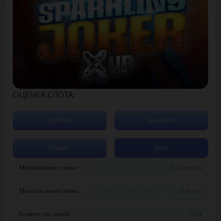
ОЦЕНКА СЛОТА:
Трейлер
Выигрыш
Сюжет
Демо
Минимальная ставка:
0.2 монеты
Максимальная ставка:
50 монет
Количество линий:
1024