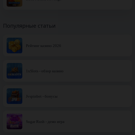
Популярные статьи
Рейтинг казино 2026
1xSlots - обзор казино
Jvspinbet - бонусы
Sugar Rush - демо игра