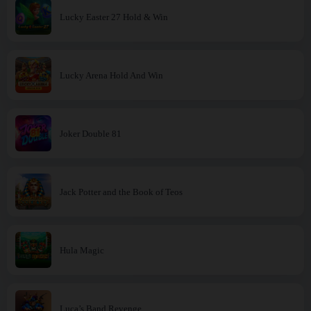
Lucky Easter 27 Hold & Win
Lucky Arena Hold And Win
Joker Double 81
Jack Potter and the Book of Teos
Hula Magic
Luca’s Band Revenge