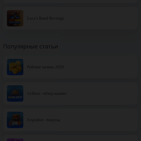
Luca’s Band Revenge
Популярные статьи
Рейтинг казино 2026
1xSlots - обзор казино
Jvspinbet - бонусы