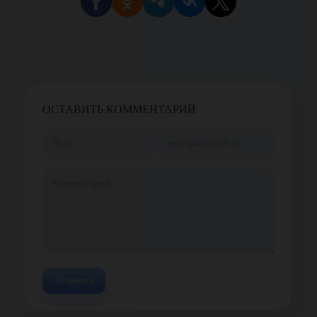
ОСТАВИТЬ КОММЕНТАРИЙ