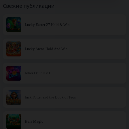
Свежие публикации
Lucky Easter 27 Hold & Win
Lucky Arena Hold And Win
Joker Double 81
Jack Potter and the Book of Teos
Hula Magic