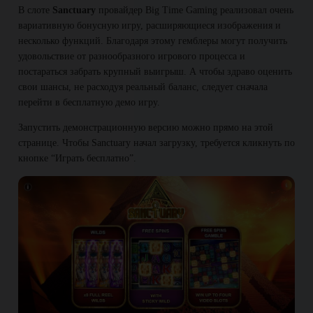
В слоте
Sanctuary
провайдер Big Time Gaming реализовал очень
Играть бесплатно
вариативную бонусную игру, расширяющиеся изображения и
несколько функций. Благодаря этому гемблеры могут получить
удовольствие от разнообразного игрового процесса и
постараться забрать крупный выигрыш. А чтобы здраво оценить
свои шансы, не расходуя реальный баланс, следует сначала
перейти в бесплатную демо игру.
Запустить демонстрационную версию можно прямо на этой
странице. Чтобы Sanctuary начал загрузку, требуется кликнуть по
кнопке “Играть бесплатно”.