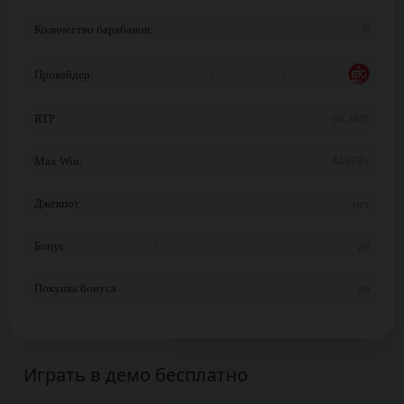
Количество барабанов:
6
Провайдер:
RTP:
96.38%
Max Win:
44070x
Джекпот
нет
Бонус
да
Покупка бонуса
да
Играть в демо бесплатно