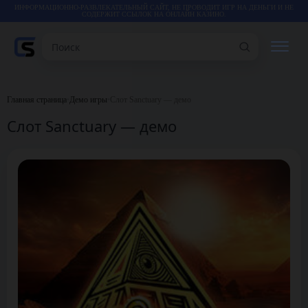
ИНФОРМАЦИОННО-РАЗВЛЕКАТЕЛЬНЫЙ САЙТ, НЕ ПРОВОДИТ ИГР НА ДЕНЬГИ И НЕ
СОДЕРЖИТ ССЫЛОК НА ОНЛАЙН КАЗИНО.
Поиск
РЕЙТИНГИ
Главная страница
•
Демо игры
•
Слот Sanctuary — демо
Слот Sanctuary — демо
КАЗИНО
ИГРЫ
СТАТЬИ
ВИДЕО