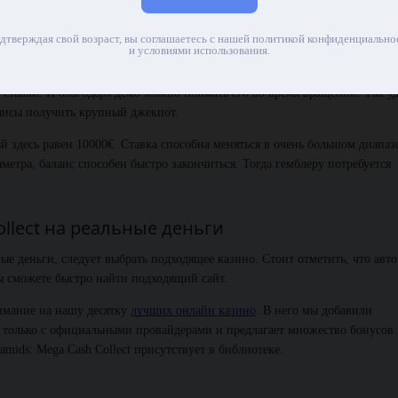
 Mega Cash Collect
дтверждая свой возраст, вы соглашаетесь с нашей политикой конфиденциально
оложение линий и познакомиться с принципом составления комбинаций. 
и условиями использования.
стся прикинуть, какой в теории выигрыш они способны принести.
за ставки. И благодаря демо можно поймать его во время вращений. Так уд
ансы получить крупный джекпот.
й здесь равен 10000€. Ставка способна меняться в очень большом диапаз
метра, баланс способен быстро закончиться. Тогда гемблеру потребуется
ollect на реальные деньги
ьные деньги, следует выбрать подходящее казино. Стоит отметить, что авт
ы сможете быстро найти подходящий сайт.
нимание на нашу десятку
лучших онлайн казино
. В него мы добавили
 только с официальными провайдерами и предлагает множество бонусов
amids: Mega Cash Collect присутствует в библиотеке.