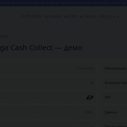
-РАЗВЛЕКАТЕЛЬНЫЙ САЙТ, НЕ ПРОВОДИТ ИГР НА ДЕНЬГИ И НЕ СОДЕРЖИТ ССЫЛОК НА 
РЕЙТИНГИ
КАЗИНО
ИГРЫ
СТАТЬИ
ВИДЕО
 демо
ga Cash Collect — демо
0.1 монеты
Максимальная с
30
Количество бар
RTP:
3000x
Джекпот
да
Покупка бонус