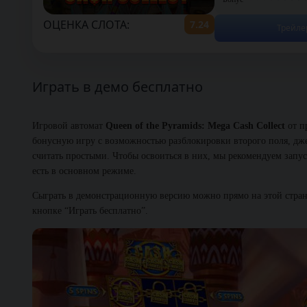
ОЦЕНКА СЛОТА:
7.24
Трейле
Играть в демо бесплатно
Играть бесплатно
Игровой автомат
Queen of the Pyramids: Mega Cash Collect
от п
бонусную игру с возможностью разблокировки второго поля, дже
считать простыми. Чтобы освоиться в них, мы рекомендуем запус
есть в основном режиме.
Сыграть в демонстрационную версию можно прямо на этой страниц
кнопке “Играть бесплатно”.