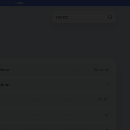
ОНЛАЙН КАЗИНО.
Поиск
тавка:
500 монет
абанов:
5
95.41%
да
а
нет