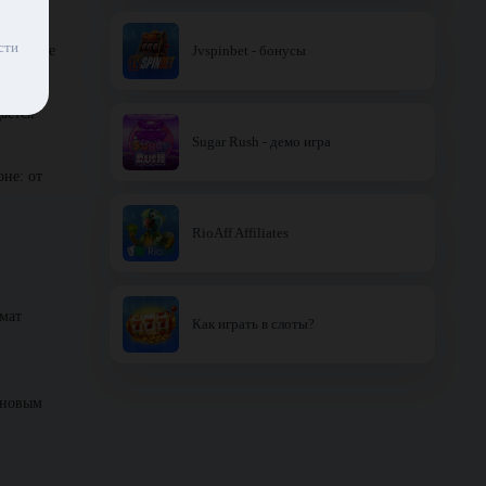
сти
Также не
Jvspinbet - бонусы
астся
Sugar Rush - демо игра
оне: от
RioAff Affiliates
омат
Как играть в слоты?
 новым