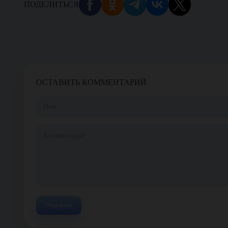
ПОДЕЛИТЬСЯ
ОСТАВИТЬ КОММЕНТАРИЙ