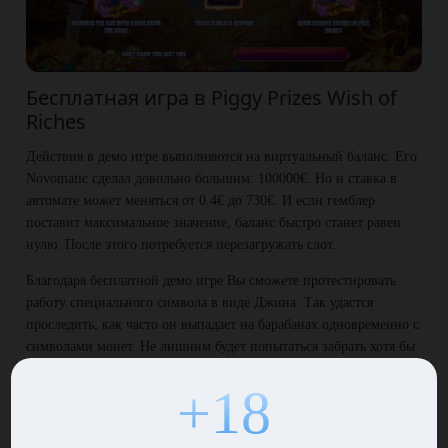
Бесплатная игра в Piggy Prizes Wish of
Riches
Действия в демо игре выполняются на виртуальный баланс. Его
Novomatic сделал довольно большим: 100000€. Но и ставка в
автомате может меняться от 0.4€ до 730€. И если гемблер
поставит максимальное значение, баланс быстро станет равен
нулю. После этого потребуется перезагружать слот.
Благодаря бесплатной демо игре Вы сможете протестировать
работу специального символа в виде Джина. Так удастся
проследить, как часто он выпадает на барабанах одновременно с
символами монет. Не лишним будет попытаться забрать хотя бы
один джекпот.
+18
В демо-режиме можно купить бонус за x50 ставок. Поэтому Вам
не потребуется ловить фриспины во время обычной игры.