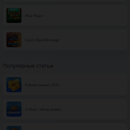
Hula Magic
Luca’s Band Revenge
Популярные статьи
Рейтинг казино 2026
1xSlots - обзор казино