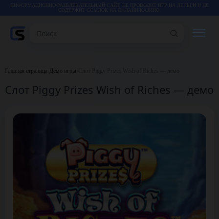
ИНФОРМАЦИОННО-РАЗВЛЕКАТЕЛЬНЫЙ САЙТ, НЕ ПРОВОДИТ ИГР НА ДЕНЬГИ И НЕ
СОДЕРЖИТ ССЫЛОК НА ОНЛАЙН КАЗИНО.
Поиск
РЕЙТИНГИ
Главная страница
•
Демо игры
•
Слот Piggy Prizes Wish of Riches — демо
Слот Piggy Prizes Wish of Riches — демо
КАЗИНО
ИГРЫ
СТАТЬИ
ВИДЕО