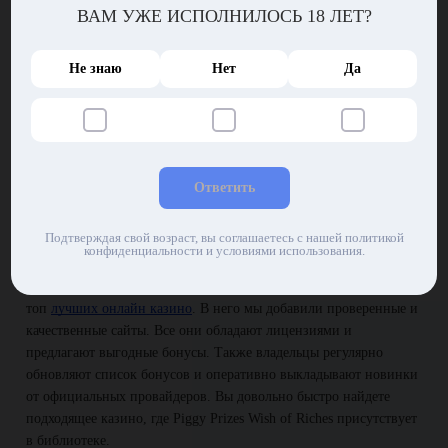
Запустив бонусные вращения несколько, раз удастся запомнить
ВАМ УЖЕ ИСПОЛНИЛОСЬ 18 ЛЕТ?
правила бонуса и решить, нужно ли покупать их при игре на
реальный баланс.
Не знаю
Нет
Да
Слот Piggy Prizes Wish of Riches на
реальные деньги
После того, как Вы познакомились с правилами Piggy Prizes
Wish of Riches, можно приступать к игре на реальные деньги. Но
чтобы иметь шансы на получение настоящего выигрыша,
Ответить
следует перейти в подходящее казино. Нужно выбрать такое, где
автомат присутствует в библиотеке. Но поскольку он не очень
Подтверждая свой возраст, вы соглашаетесь с нашей политикой
конфиденциальности и условиями использования.
популярен, не факт, что Вы быстро найдете нужный сайт.
И чтобы не тратить время впустую, следует посмотреть на наш
топ
лучших онлайн казино
. В него мы добавили проверенные и
качественные сайты. Все они обладают лицензиями и
предлагают выгодные бонусы. Также владельцы регулярно
обновляют список бонусов и оперативно выкладывают новинки
от официальных провайдеров. Вы довольно быстро найдете
подходящее казино, где Piggy Prizes Wish of Riches присутствует
в библиотеке.