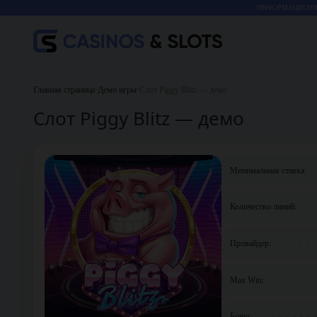
ИНФОРМАЦИОННО
Главная страница
•
Демо игры
•
Слот Piggy Blitz — демо
Слот Piggy Blitz — демо
Минимальная ставка:
Количество линий:
Провайдер:
Max Win:
Бонус