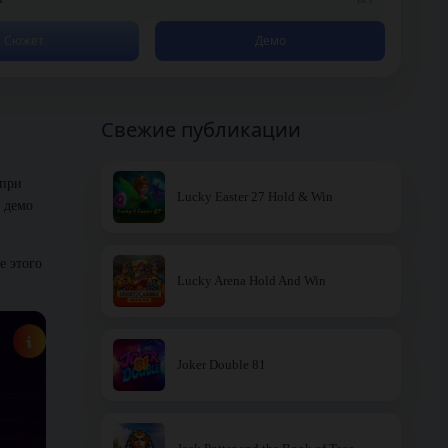
Сюжет
Демо
Свежие публикации
 при
Lucky Easter 27 Hold & Win
 демо
е этого
Lucky Arena Hold And Win
Joker Double 81