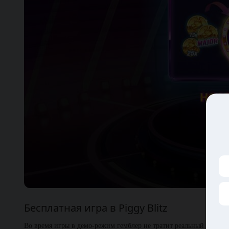
Бесплатная игра в Piggy Blitz
Во время игры в демо-режим гемблер не тратит реальный баланс