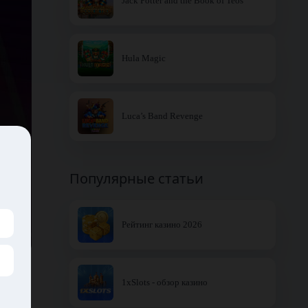
Jack Potter and the Book of Teos
Hula Magic
Luca’s Band Revenge
Популярные статьи
Рейтинг казино 2026
1xSlots - обзор казино
ным