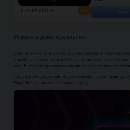
ОЦЕНКА СЛОТА:
7.74
Трейле
Играть в демо бесплатно
Играть бесплатно
Если гемблер хочет получить солидный джекпот и весело провест
разработке создал интересный бонус и много символов. И чтобы
игру. В ней гемблер освоится в правилах, не тратя настоящий бал
Сыграть в демонстрационный режим можно на этой странице. Для 
Piggy Blitz включится за несколько секунд.