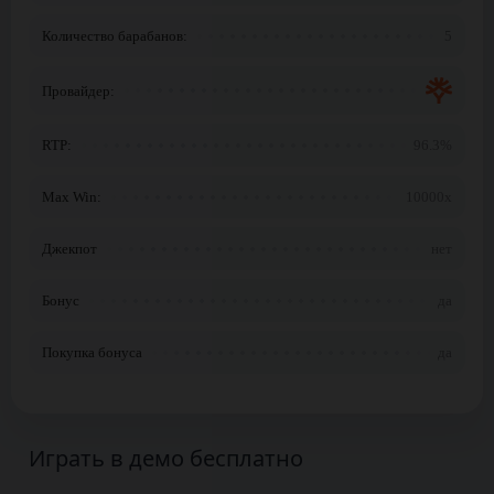
Количество барабанов:
5
Провайдер:
RTP:
96.3%
Max Win:
10000x
Джекпот
нет
Бонус
да
Покупка бонуса
да
Играть в демо бесплатно