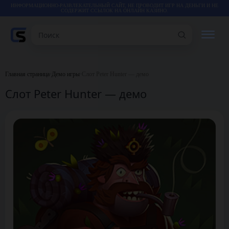
ИНФОРМАЦИОННО-РАЗВЛЕКАТЕЛЬНЫЙ САЙТ, НЕ ПРОВОДИТ ИГР НА ДЕНЬГИ И НЕ
СОДЕРЖИТ ССЫЛОК НА ОНЛАЙН КАЗИНО.
Поиск
РЕЙТИНГИ
Главная страница
•
Демо игры
•
Слот Peter Hunter — демо
Слот Peter Hunter — демо
КАЗИНО
ИГРЫ
СТАТЬИ
ВИДЕО