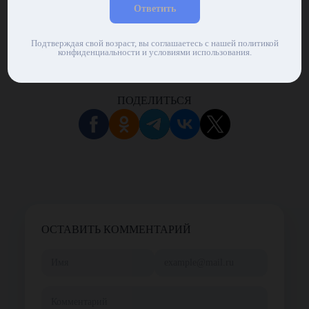
подходящего сайта могут возникнуть проблемы.
Ответить
Чтобы как можно быстрее найти казино, где есть слот Peter
Подтверждая свой возраст, вы соглашаетесь с нашей политикой
Hunter, следует посмотреть на
наш топ лучших
. В нем мы
конфиденциальности и условиями использования.
собрали самые популярные и выгодные казино.
ПОДЕЛИТЬСЯ
ОСТАВИТЬ КОММЕНТАРИЙ