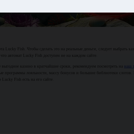
 Lucky Fish. Чтобы сделать это на реальные деньги, следует выбрать ка
что автомат Lucky Fish доступен не на каждом сайте.
ее выгодное казино в кратчайшие сроки, рекомендуем посмотреть на
наш 
ые программы лояльности, массу бонусов и большие библиотеки слотов.
Lucky Fish есть на его сайте.