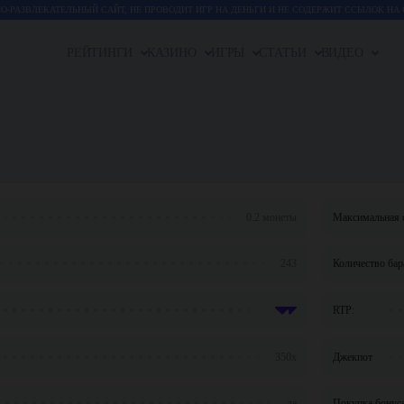
-РАЗВЛЕКАТЕЛЬНЫЙ САЙТ, НЕ ПРОВОДИТ ИГР НА ДЕНЬГИ И НЕ СОДЕРЖИТ ССЫЛОК НА 
РЕЙТИНГИ
КАЗИНО
ИГРЫ
СТАТЬИ
ВИДЕО
0.2 монеты
Максимальная с
243
Количество бар
RTP:
350x
Джекпот
да
Покупка бонус