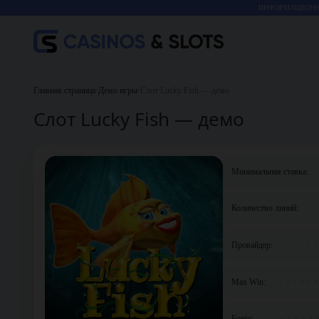
ИНФОРМАЦИОННО
Главная страница
•
Демо игры
•
Слот Lucky Fish — демо
Слот Lucky Fish — демо
Минимальная ставка:
Количество линий:
Провайдер:
Max Win:
Бонус