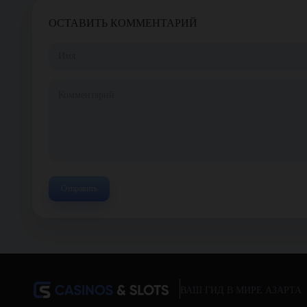
ОСТАВИТЬ КОММЕНТАРИЙ
ВАШ ГИД В МИРЕ АЗАРТА