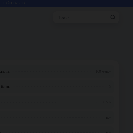
ОНЛАЙН КАЗИНО.
Поиск
тавка:
100 монет
абанов:
5
96.5%
нет
а
нет