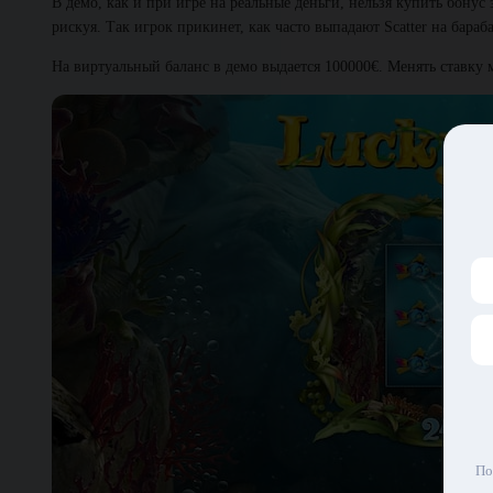
В демо, как и при игре на реальные деньги, нельзя купить бонус 
рискуя. Так игрок прикинет, как часто выпадают Scatter на бара
На виртуальный баланс в демо выдается 100000€. Менять ставку 
По