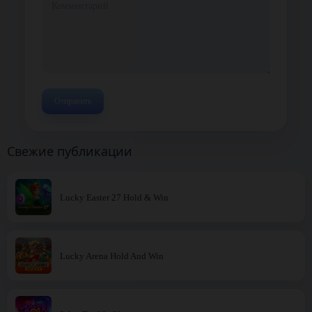
Свежие публикации
Lucky Easter 27 Hold & Win
Lucky Arena Hold And Win