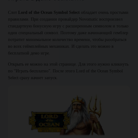
Слот
Lord of the Ocean Symbol Select
обладает очень простыми
Играть бесплатно
правилами. При создании провайдер Novomatic воспроизвел
стандартную бонусную игру с расширенным символом и только
один специальный символ. Поэтому даже начинающий гемблер
потратит минимальное количество времени, чтобы разобраться
во всех геймплейных механиках. И сделать это можно в
бесплатной демо игре.
Открыть ее можно на этой странице. Для этого нужно кликнуть
по “Играть бесплатно”. После этого Lord of the Ocean Symbol
Select сразу начнет запуск.