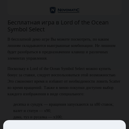
Бесплатная игра в Lord of the Ocean
Symbol Select
В бесплатной демо игре Вы можете посмотреть, по каким
линиям складываются выигрышные комбинации. Не лишним
будет разобраться в предназначении клавиш и различных
элементах управления.
Поскольку в Lord of the Ocean Symbol Select можно купить
бонус за ставки, следует воспользоваться этой возможностью.
Это сэкономит время и избавит от необходимости ловить Scatter
во время вращений. Также в меню покупки доступен выбор
каждого изображения в виде специального:
десятка и сундук — вращения запускаются за x80 ставок;
валет и статуя — x90;
дама, туз и русалка — x100;
король и Посейдон — x130.