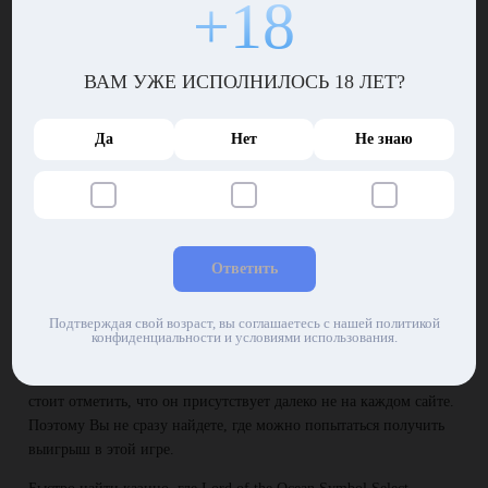
+18
Мы советуем по очереди купить бонус с каждым символом в
виде специального. Это позволит понять, какой выигрыш они
способны приносить. Так Вы решите, стоит ли в принципе
ВАМ УЖЕ ИСПОЛНИЛОСЬ 18 ЛЕТ?
пользоваться этой опцией и какой символ лучше выбрать.
В демо Lord of the Ocean Symbol Select игрок получает 100000€
Да
Нет
Не знаю
в качестве виртуального баланса. Ставка за вращение
варьируется в интервале от 0.1€ до 150€. Мы советуем
периодически менять ее и смотреть, как часто на барабанах
выпадают совпадения.
Слот Lord of the Ocean Symbol Select на
Ответить
реальные деньги
Подтверждая свой возраст, вы соглашаетесь с нашей политикой
На нашем сайте доступна только демонстрационная версия Lord
конфиденциальности и условиями использования.
of the Ocean Symbol Select. А если Вы решили сыграть на
реальные деньги, следует перейти в подходящее казино. Но
стоит отметить, что он присутствует далеко не на каждом сайте.
Поэтому Вы не сразу найдете, где можно попытаться получить
выигрыш в этой игре.