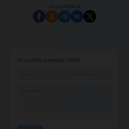
ПОДЕЛИТЬСЯ
ОСТАВИТЬ КОММЕНТАРИЙ