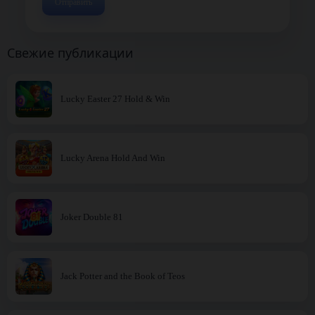
Свежие публикации
Lucky Easter 27 Hold & Win
Lucky Arena Hold And Win
Joker Double 81
Jack Potter and the Book of Teos