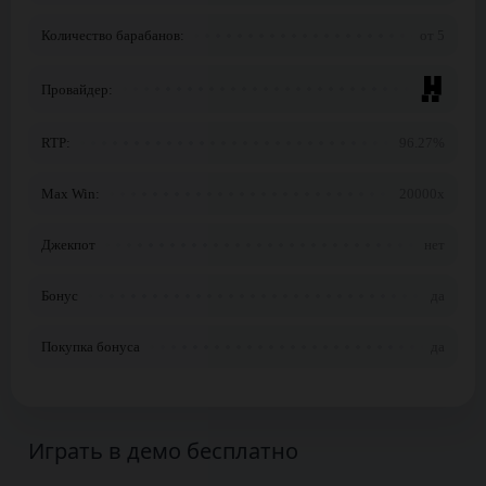
Количество барабанов:
от 5
Провайдер:
RTP:
96.27%
Max Win:
20000x
Джекпот
нет
Бонус
да
Покупка бонуса
да
Играть в демо бесплатно