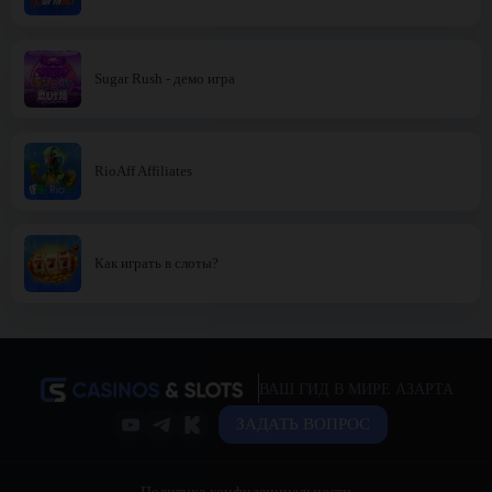
Sugar Rush - демо игра
RioAff Affiliates
Как играть в слоты?
ВАШ ГИД В МИРЕ АЗАРТА
ЗАДАТЬ ВОПРОС