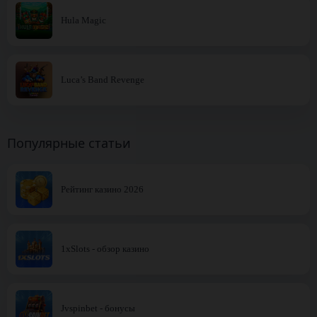
Hula Magic
Luca’s Band Revenge
Популярные статьи
Рейтинг казино 2026
1xSlots - обзор казино
Jvspinbet - бонусы