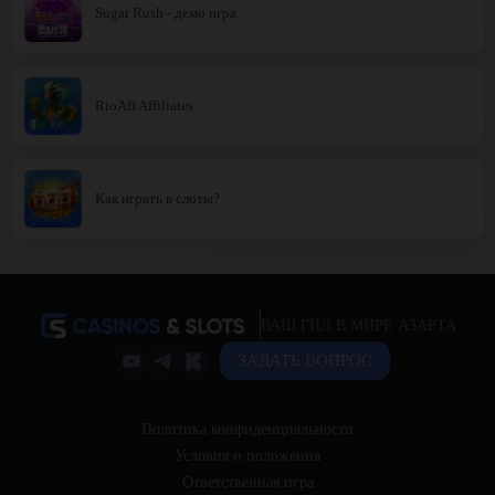
Sugar Rush - демо игра
RioAff Affiliates
Как играть в слоты?
ВАШ ГИД В МИРЕ АЗАРТА
ЗАДАТЬ ВОПРОС
Политика конфиденциальности
Условия и положения
Ответственная игра