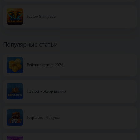
Jumbo Stampede
Популярные статьи
Рейтинг казино 2026
1xSlots - обзор казино
Jvspinbet - бонусы