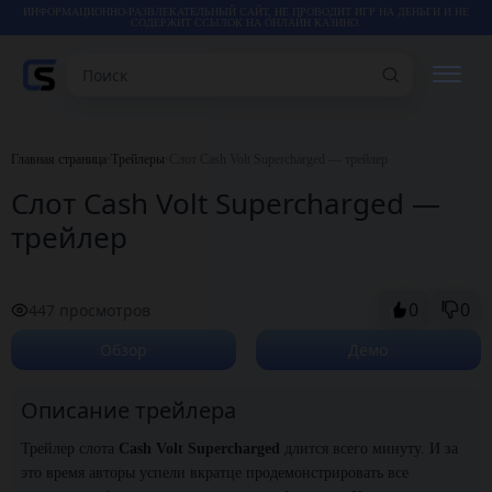
ИНФОРМАЦИОННО-РАЗВЛЕКАТЕЛЬНЫЙ САЙТ, НЕ ПРОВОДИТ ИГР НА ДЕНЬГИ И НЕ
СОДЕРЖИТ ССЫЛОК НА ОНЛАЙН КАЗИНО.
Поиск
РЕЙТИНГИ
Главная страница
•
Трейлеры
•
Слот Cash Volt Supercharged — трейлер
Слот Cash Volt Supercharged —
КАЗИНО
трейлер
ИГРЫ
0
0
447 просмотров
СТАТЬИ
Обзор
Демо
Описание трейлера
ВИДЕО
Трейлер слота
Cash Volt Supercharged
длится всего минуту. И за
это время авторы успели вкратце продемонстрировать все