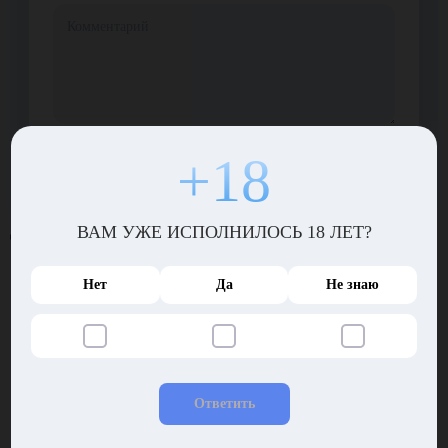
+18
Другие видео
ВАМ УЖЕ ИСПОЛНИЛОСЬ 18 ЛЕТ?
Нет
Да
Не знаю
Ответить