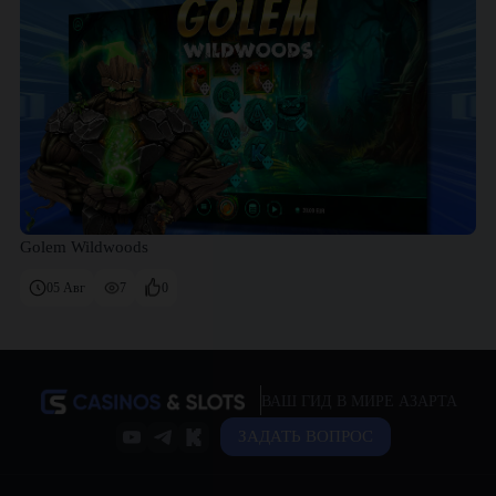
Golem Wildwoods
05 Авг
7
0
ВАШ ГИД В МИРЕ АЗАРТА
ЗАДАТЬ ВОПРОС