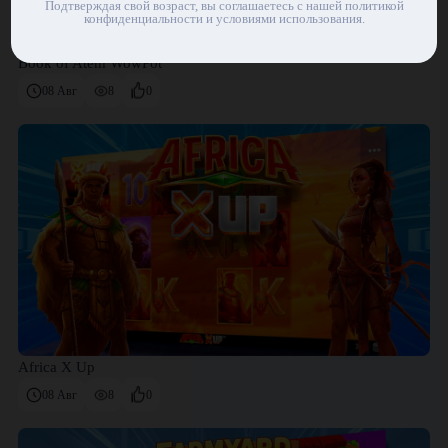
Подтверждая свой возраст, вы соглашаетесь с нашей политикой
конфиденциальности и условиями использования.
Book of Atem WowPot
08 Авг
8
0
Africa X Up
08 Авг
8
0