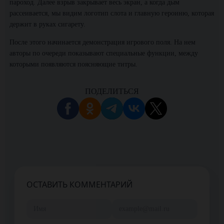
пароход. Далее взрыв закрывает весь экран, а когда дым
рассеивается, мы видим логотип слота и главную героиню, которая
держит в руках сигарету.
После этого начинается демонстрация игрового поля. На нем
авторы по очереди показывают специальные функции, между
которыми появляются поясняющие титры.
ПОДЕЛИТЬСЯ
ОСТАВИТЬ КОММЕНТАРИЙ