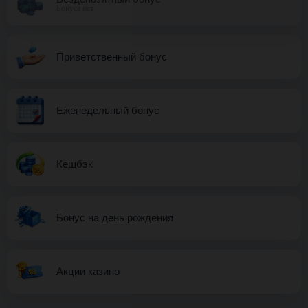
Бонуса нет
Приветственный бонус
Еженедельный бонус
Кешбэк
Бонус на день рождения
Акции казино