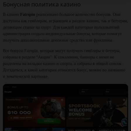
Бонусная политика казино
В казино
Fairspin
реализовано большое количество бонусов. Они
доступны как гемблерам, играющим в разделе казино, так и беттерам,
делающим ставки на спорт. Для каждой категории пользователей
администрация создала индивидуальные бонусы, которые помогут
получить дополнительные денежные средства или фриспины.
Все бонусы Fairspin, которые могут получить гемблеры и беттеры,
собраны в разделе “Акции”. К сожалению, баннеры с ними не
разделены на вкладки казино и спорта, а собраны в общий список.
Догадаться, к какой категории относится бонус, можно по названию
и тематической картинке.