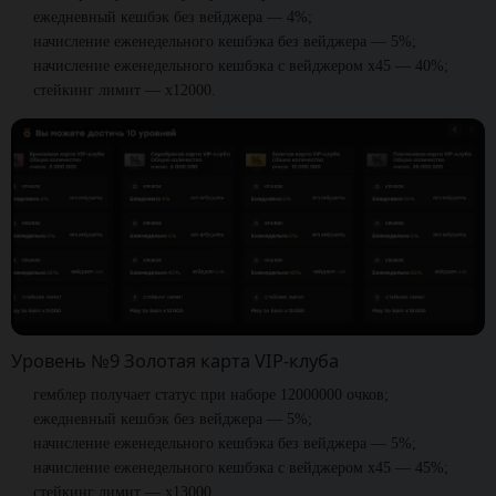
ежедневный кешбэк без вейджера — 4%;
начисление еженедельного кешбэка без вейджера — 5%;
начисление еженедельного кешбэка с вейджером x45 — 40%;
стейкинг лимит — x12000.
Уровень №9 Золотая карта VIP-клуба
гемблер получает статус при наборе 12000000 очков;
ежедневный кешбэк без вейджера — 5%;
начисление еженедельного кешбэка без вейджера — 5%;
начисление еженедельного кешбэка с вейджером x45 — 45%;
стейкинг лимит — x13000.