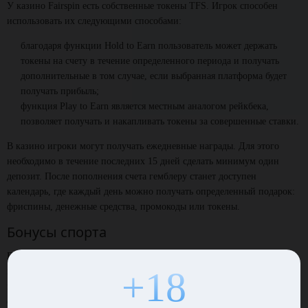
У казино Fairspin есть собственные токены TFS. Игрок способен
использовать их следующими способами:
благодаря функции Hold to Earn пользователь может держать
токены на счету в течение определенного периода и получать
дополнительные в том случае, если выбранная платформа будет
получать прибыль;
функция Play to Earn является местным аналогом рейкбека,
позволяет получать и накапливать токены за совершенные ставки.
В казино игроки могут получать ежедневные награды. Для этого
необходимо в течение последних 15 дней сделать минимум один
депозит. После пополнения счета гемблеру станет доступен
календарь, где каждый день можно получать определенный подарок:
фриспины, денежные средства, промокоды или токены.
Бонусы спорта
В Fairspin беттерам доступен приветственный бонус, выдаваемый за
+18
первый депозит. На аккаунт можно получить 100% от суммы
пополнения. Также любой желающий способен регулярно забирать
еженедельный бонус. Он доступен по средам и дополнительно