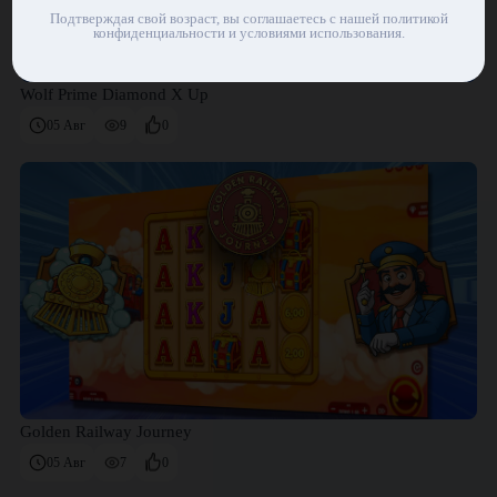
Подтверждая свой возраст, вы соглашаетесь с нашей политикой
конфиденциальности и условиями использования.
Wolf Prime Diamond X Up
05 Авг
9
0
Golden Railway Journey
05 Авг
7
0