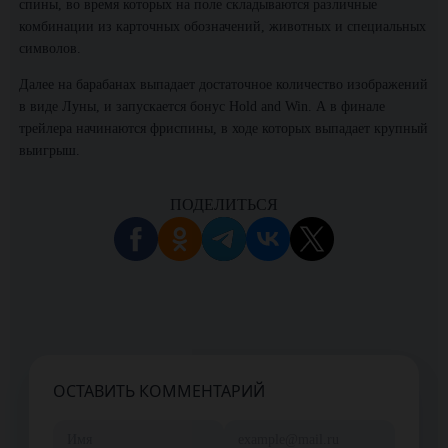
спины, во время которых на поле складываются различные
комбинации из карточных обозначений, животных и специальных
символов.
Далее на барабанах выпадает достаточное количество изображений
в виде Луны, и запускается бонус Hold and Win. А в финале
трейлера начинаются фриспины, в ходе которых выпадает крупный
выигрыш.
ПОДЕЛИТЬСЯ
ОСТАВИТЬ КОММЕНТАРИЙ