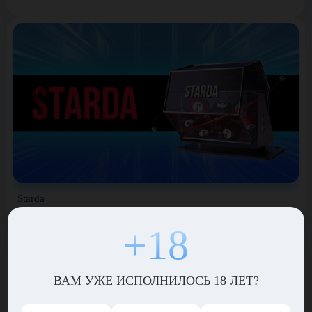
Starda
+18
ВАМ УЖЕ ИСПОЛНИЛОСЬ 18 ЛЕТ?