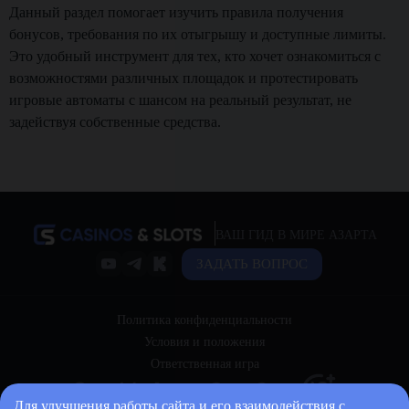
Данный раздел помогает изучить правила получения
бонусов, требования по их отыгрышу и доступные лимиты.
Это удобный инструмент для тех, кто хочет ознакомиться с
возможностями различных площадок и протестировать
игровые автоматы с шансом на реальный результат, не
задействуя собственные средства.
ВАШ ГИД В МИРЕ АЗАРТА
ЗАДАТЬ ВОПРОС
Политика конфиденциальности
Условия и положения
Ответственная игра
Для улучшения работы сайта и его взаимодействия с