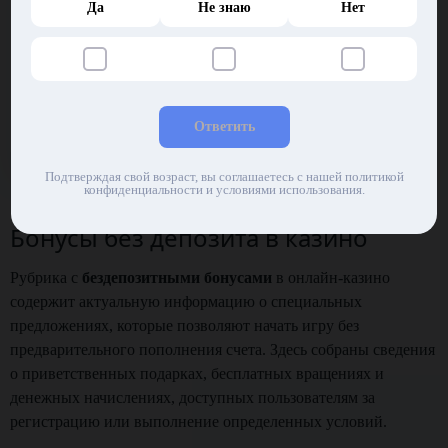
Да
Не знаю
Нет
Ответить
Volna
Подтверждая свой возраст, вы соглашаетесь с нашей политикой
конфиденциальности и условиями использования.
‹
1
2
Бонусы без депозита в казино
Рубрика с
бездепозитными бонусами
в онлайн-казино
содержит актуальную информацию о специальных
предложениях, которые позволяют начать игру без
предварительного пополнения счета. Здесь собраны сведения
о приветственных подарках, бесплатных вращениях и
денежных начислениях, доступных пользователям за
регистрацию или выполнение определенных условий.