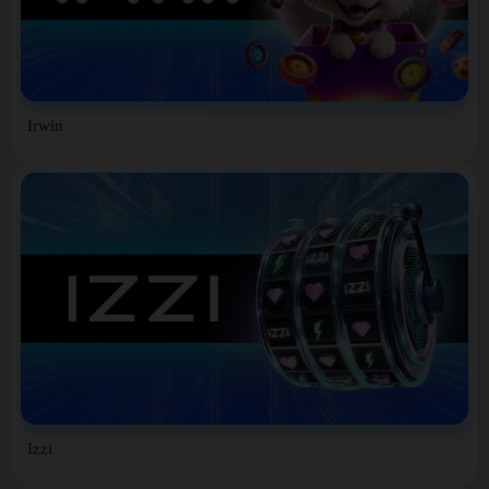
Irwin
Izzi