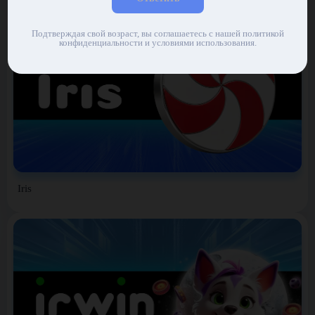
Подтверждая свой возраст, вы соглашаетесь с нашей политикой
конфиденциальности и условиями использования.
Iris